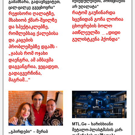
შეხედულებებს, პრინციპებს
გამამწარა, გადავწყვიტეთ,
არ უღალატა“
ცალ-ცალკე გვეცხოვრა“
რატომ გაუჩინარდა
რეჟისორი ღალატზე,
სცენიდან გოჩა ლორია
მსახიობ ქმარ-შვილზე
ცხოვრების ბოლო
და სპექტაკლებზე,
ათწლეულში _ „დიდი
რომლებსაც ქალებისა
გულისტკენა ჰქონდა“
და კაცების
პრობლემებზე დგამს -
„ჯაბას რომ ოჯახი
დაენგრა, ამ ამბავმა
დაგვანგრია, ვეცადეთ,
გადაგვერჩინა,
მაგრამ...“
MTL.Ge – ხარისხიანი
მეტალო-პლასტმასის კარ-
„გპირდები“ – მერაბ