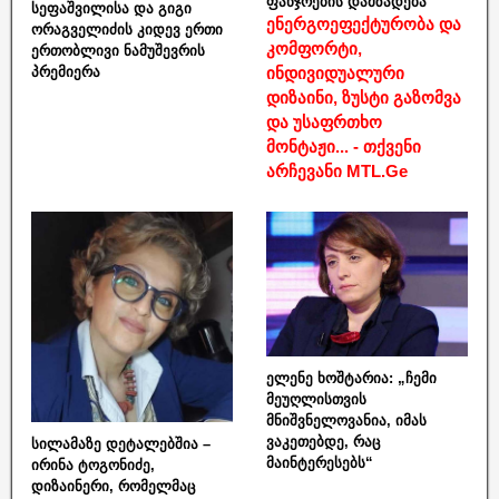
ფანჯრების დამზადება
სეფაშვილისა და გიგი
ენერგოეფექტურობა და
ორაგველიძის კიდევ ერთი
კომფორტი,
ერთობლივი ნამუშევრის
ინდივიდუალური
პრემიერა
დიზაინი, ზუსტი გაზომვა
და უსაფრთხო
მონტაჟი... - თქვენი
არჩევანი MTL.Ge
ელენე ხოშტარია: „ჩემი
მეუღლისთვის
მნიშვნელოვანია, იმას
ვაკეთებდე, რაც
სილამაზე დეტალებშია –
მაინტერესებს“
ირინა ტოგონიძე,
დიზაინერი, რომელმაც