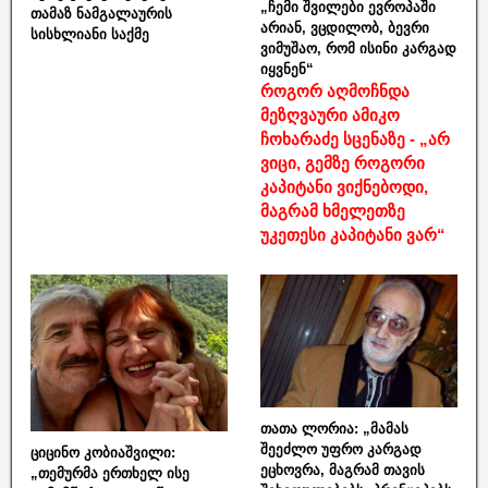
„ჩემი შვილები ევროპაში
თამაზ ნამგალაურის
არიან, ვცდილობ, ბევრი
სისხლიანი საქმე
ვიმუშაო, რომ ისინი კარგად
იყვნენ“
როგორ აღმოჩნდა
მეზღვაური ამიკო
ჩოხარაძე სცენაზე - „არ
ვიცი, გემზე როგორი
კაპიტანი ვიქნებოდი,
მაგრამ ხმელეთზე
უკეთესი კაპიტანი ვარ“
თათა ლორია: „მამას
შეეძლო უფრო კარგად
ციცინო კობიაშვილი:
ეცხოვრა, მაგრამ თავის
„თემურმა ერთხელ ისე