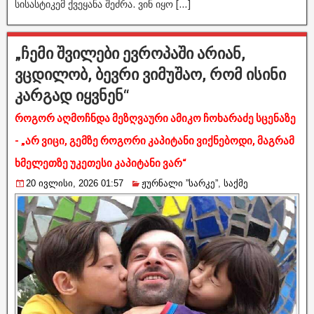
სისასტიკემ ქვეყანა შეძრა. ვინ იყო […]
„ჩემი შვილები ევროპაში არიან,
ვცდილობ, ბევრი ვიმუშაო, რომ ისინი
კარგად იყვნენ“
როგორ აღმოჩნდა მეზღვაური ამიკო ჩოხარაძე სცენაზე
- „არ ვიცი, გემზე როგორი კაპიტანი ვიქნებოდი, მაგრამ
ხმელეთზე უკეთესი კაპიტანი ვარ“
20 ივლისი, 2026 01:57
ჟურნალი ”სარკე”
,
საქმე