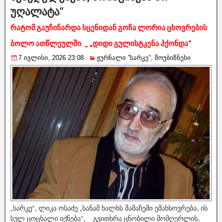
უღალატა“
რატომ გაუჩინარდა სცენიდან გოჩა ლორია ცხოვრების
ბოლო ათწლეულში _ „დიდი გულისტკენა ჰქონდა“
7 ივლისი, 2026 23:08
ჟურნალი ”სარკე”
,
შოუბიზნესი
„სარკე“, ლიკა ოსაძე „სანამ ხალხს მამაჩემი ემახსოვრება, ის
სულ ცოცხალი იქნება“, _ გვითხრა ცნობილი მომღერლის,