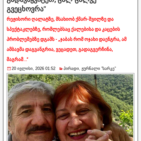
გვეცხოვრა“
რეჟისორი ღალატზე, მსახიობ ქმარ-შვილზე და
სპექტაკლებზე, რომლებსაც ქალებისა და კაცების
პრობლემებზე დგამს - „ჯაბას რომ ოჯახი დაენგრა, ამ
ამბავმა დაგვანგრია, ვეცადეთ, გადაგვერჩინა,
მაგრამ...“
20 ივლისი, 2026 01:52
პირადი
,
ჟურნალი ”სარკე”