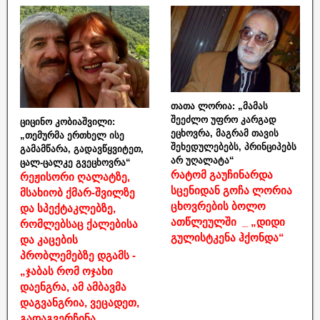
თათა ლორია: „მამას
შეეძლო უფრო კარგად
ციცინო კობიაშვილი:
ეცხოვრა, მაგრამ თავის
„თემურმა ერთხელ ისე
შეხედულებებს, პრინციპებს
გამამწარა, გადავწყვიტეთ,
არ უღალატა“
ცალ-ცალკე გვეცხოვრა“
რატომ გაუჩინარდა
რეჟისორი ღალატზე,
სცენიდან გოჩა ლორია
მსახიობ ქმარ-შვილზე
ცხოვრების ბოლო
და სპექტაკლებზე,
ათწლეულში _ „დიდი
რომლებსაც ქალებისა
გულისტკენა ჰქონდა“
და კაცების
პრობლემებზე დგამს -
„ჯაბას რომ ოჯახი
დაენგრა, ამ ამბავმა
დაგვანგრია, ვეცადეთ,
გადაგვერჩინა,