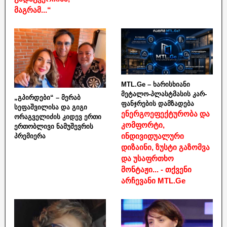
მაგრამ...“
MTL.Ge – ხარისხიანი
მეტალო-პლასტმასის კარ-
„გპირდები“ – მერაბ
ფანჯრების დამზადება
სეფაშვილისა და გიგი
ენერგოეფექტურობა და
ორაგველიძის კიდევ ერთი
კომფორტი,
ერთობლივი ნამუშევრის
ინდივიდუალური
პრემიერა
დიზაინი, ზუსტი გაზომვა
და უსაფრთხო
მონტაჟი... - თქვენი
არჩევანი MTL.Ge