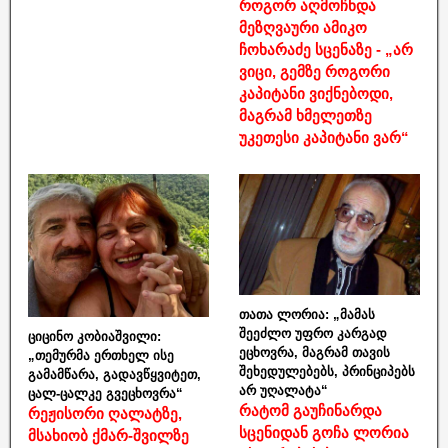
როგორ აღმოჩნდა
მეზღვაური ამიკო
ჩოხარაძე სცენაზე - „არ
ვიცი, გემზე როგორი
კაპიტანი ვიქნებოდი,
მაგრამ ხმელეთზე
უკეთესი კაპიტანი ვარ“
თათა ლორია: „მამას
შეეძლო უფრო კარგად
ციცინო კობიაშვილი:
ეცხოვრა, მაგრამ თავის
„თემურმა ერთხელ ისე
შეხედულებებს, პრინციპებს
გამამწარა, გადავწყვიტეთ,
არ უღალატა“
ცალ-ცალკე გვეცხოვრა“
რატომ გაუჩინარდა
რეჟისორი ღალატზე,
სცენიდან გოჩა ლორია
მსახიობ ქმარ-შვილზე