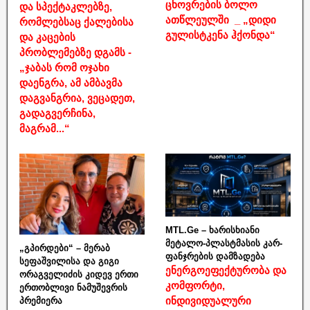
ცხოვრების ბოლო
და სპექტაკლებზე,
ათწლეულში _ „დიდი
რომლებსაც ქალებისა
გულისტკენა ჰქონდა“
და კაცების
პრობლემებზე დგამს -
„ჯაბას რომ ოჯახი
დაენგრა, ამ ამბავმა
დაგვანგრია, ვეცადეთ,
გადაგვერჩინა,
მაგრამ...“
MTL.Ge – ხარისხიანი
მეტალო-პლასტმასის კარ-
„გპირდები“ – მერაბ
ფანჯრების დამზადება
სეფაშვილისა და გიგი
ენერგოეფექტურობა და
ორაგველიძის კიდევ ერთი
კომფორტი,
ერთობლივი ნამუშევრის
ინდივიდუალური
პრემიერა