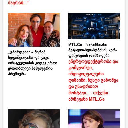
მაგრამ...“
MTL.Ge – ხარისხიანი
მეტალო-პლასტმასის კარ-
„გპირდები“ – მერაბ
ფანჯრების დამზადება
სეფაშვილისა და გიგი
ენერგოეფექტურობა და
ორაგველიძის კიდევ ერთი
კომფორტი,
ერთობლივი ნამუშევრის
ინდივიდუალური
პრემიერა
დიზაინი, ზუსტი გაზომვა
და უსაფრთხო
მონტაჟი... - თქვენი
არჩევანი MTL.Ge