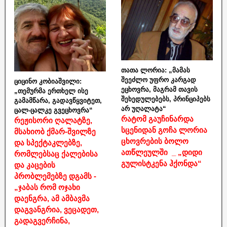
თათა ლორია: „მამას
შეეძლო უფრო კარგად
ციცინო კობიაშვილი:
ეცხოვრა, მაგრამ თავის
„თემურმა ერთხელ ისე
შეხედულებებს, პრინციპებს
გამამწარა, გადავწყვიტეთ,
არ უღალატა“
ცალ-ცალკე გვეცხოვრა“
რატომ გაუჩინარდა
რეჟისორი ღალატზე,
სცენიდან გოჩა ლორია
მსახიობ ქმარ-შვილზე
ცხოვრების ბოლო
და სპექტაკლებზე,
ათწლეულში _ „დიდი
რომლებსაც ქალებისა
გულისტკენა ჰქონდა“
და კაცების
პრობლემებზე დგამს -
„ჯაბას რომ ოჯახი
დაენგრა, ამ ამბავმა
დაგვანგრია, ვეცადეთ,
გადაგვერჩინა,