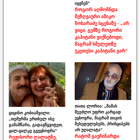
იყვნენ“
როგორ აღმოჩნდა
მეზღვაური ამიკო
ჩოხარაძე სცენაზე - „არ
ვიცი, გემზე როგორი
კაპიტანი ვიქნებოდი,
მაგრამ ხმელეთზე
უკეთესი კაპიტანი ვარ“
თათა ლორია: „მამას
შეეძლო უფრო კარგად
ციცინო კობიაშვილი:
ეცხოვრა, მაგრამ თავის
„თემურმა ერთხელ ისე
შეხედულებებს, პრინციპებს
გამამწარა, გადავწყვიტეთ,
არ უღალატა“
ცალ-ცალკე გვეცხოვრა“
რატომ გაუჩინარდა
რეჟისორი ღალატზე,