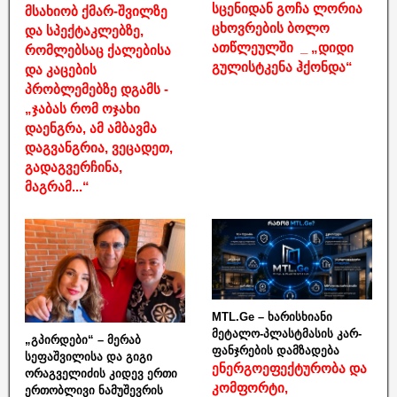
სცენიდან გოჩა ლორია
მსახიობ ქმარ-შვილზე
ცხოვრების ბოლო
და სპექტაკლებზე,
ათწლეულში _ „დიდი
რომლებსაც ქალებისა
გულისტკენა ჰქონდა“
და კაცების
პრობლემებზე დგამს -
„ჯაბას რომ ოჯახი
დაენგრა, ამ ამბავმა
დაგვანგრია, ვეცადეთ,
გადაგვერჩინა,
მაგრამ...“
MTL.Ge – ხარისხიანი
მეტალო-პლასტმასის კარ-
„გპირდები“ – მერაბ
ფანჯრების დამზადება
სეფაშვილისა და გიგი
ენერგოეფექტურობა და
ორაგველიძის კიდევ ერთი
კომფორტი,
ერთობლივი ნამუშევრის