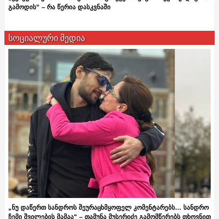
გამოდის“ – რა წერია დასკვნაში
სოციალური მედია
„ნუ დაწერთ სანდროს შეურაცხმყოფელ კომენტარებს… სანდრო
ჩემი შვილების მამაა“ – თამუნა მუსერიძე გამომწერებს თხოვნით