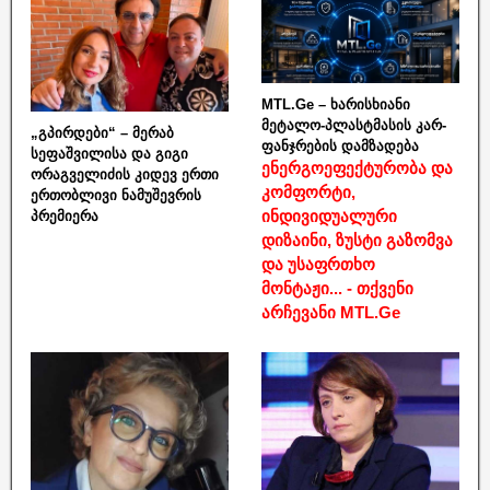
MTL.Ge – ხარისხიანი
მეტალო-პლასტმასის კარ-
„გპირდები“ – მერაბ
ფანჯრების დამზადება
სეფაშვილისა და გიგი
ენერგოეფექტურობა და
ორაგველიძის კიდევ ერთი
კომფორტი,
ერთობლივი ნამუშევრის
ინდივიდუალური
პრემიერა
დიზაინი, ზუსტი გაზომვა
და უსაფრთხო
მონტაჟი... - თქვენი
არჩევანი MTL.Ge