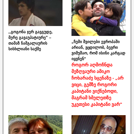
,,გოგონა ჯერ გავგუდე,
მერე გავაუპატიურე” –
„ჩემი შვილები ევროპაში
თამაზ ნამგალაურის
არიან, ვცდილობ, ბევრი
სისხლიანი საქმე
ვიმუშაო, რომ ისინი კარგად
იყვნენ“
როგორ აღმოჩნდა
მეზღვაური ამიკო
ჩოხარაძე სცენაზე - „არ
ვიცი, გემზე როგორი
კაპიტანი ვიქნებოდი,
მაგრამ ხმელეთზე
უკეთესი კაპიტანი ვარ“