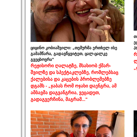
თ
ე
ციცინო კობიაშვილი: „თემურმა ერთხელ ისე
პ
გამამწარა, გადავწყვიტეთ, ცალ-ცალკე
რ
გვეცხოვრა“
ლ
რეჟისორი ღალატზე, მსახიობ ქმარ-
„
შვილზე და სპექტაკლებზე, რომლებსაც
ქალებისა და კაცების პრობლემებზე
დგამს - „ჯაბას რომ ოჯახი დაენგრა, ამ
ამბავმა დაგვანგრია, ვეცადეთ,
გადაგვერჩინა, მაგრამ...“