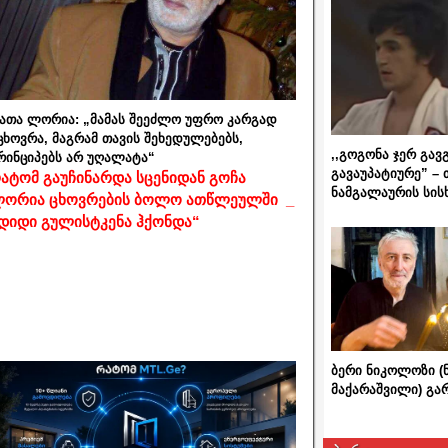
ათა ლორია: „მამას შეეძლო უფრო კარგად
ცხოვრა, მაგრამ თავის შეხედულებებს,
,,გოგონა ჯერ გავ
რინციპებს არ უღალატა“
გავაუპატიურე” – 
ატომ გაუჩინარდა სცენიდან გოჩა
ნამგალაურის სის
ორია ცხოვრების ბოლო ათწლეულში _
დიდი გულისტკენა ჰქონდა“
ბერი ნიკოლოზი (
მაქარაშვილი) გ