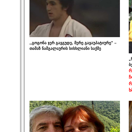
,,გოგონა ჯერ გავგუდე, მერე გავაუპატიურე” –
თამაზ ნამგალაურის სისხლიანი საქმე
„
ბ
რ
ჩ
რ
ხ