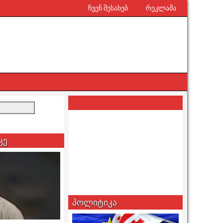
ჩვენ შესახებ
რეკლამა
კე
პოლიტიკა