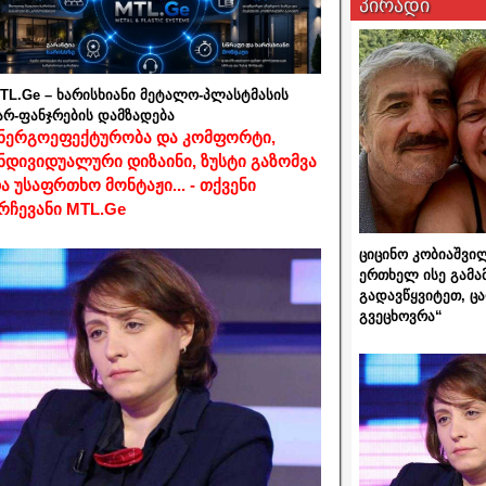
პირადი
TL.Ge – ხარისხიანი მეტალო-პლასტმასის
არ-ფანჯრების დამზადება
ნერგოეფექტურობა და კომფორტი,
ნდივიდუალური დიზაინი, ზუსტი გაზომვა
ა უსაფრთხო მონტაჟი... - თქვენი
რჩევანი MTL.Ge
ციცინო კობიაშვი
ერთხელ ისე გამა
გადავწყვიტეთ, ც
გვეცხოვრა“