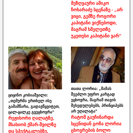
მეზღვაური ამიკო
ჩოხარაძე სცენაზე - „არ
ვიცი, გემზე როგორი
კაპიტანი ვიქნებოდი,
მაგრამ ხმელეთზე
უკეთესი კაპიტანი ვარ“
თათა ლორია: „მამას
შეეძლო უფრო კარგად
ციცინო კობიაშვილი:
ეცხოვრა, მაგრამ თავის
„თემურმა ერთხელ ისე
შეხედულებებს, პრინციპებს
გამამწარა, გადავწყვიტეთ,
არ უღალატა“
ცალ-ცალკე გვეცხოვრა“
რატომ გაუჩინარდა
რეჟისორი ღალატზე,
სცენიდან გოჩა ლორია
მსახიობ ქმარ-შვილზე
ცხოვრების ბოლო
და სპექტაკლებზე,