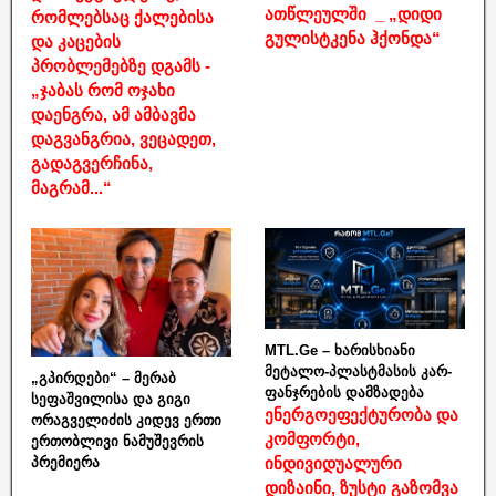
ათწლეულში _ „დიდი
რომლებსაც ქალებისა
გულისტკენა ჰქონდა“
და კაცების
პრობლემებზე დგამს -
„ჯაბას რომ ოჯახი
დაენგრა, ამ ამბავმა
დაგვანგრია, ვეცადეთ,
გადაგვერჩინა,
მაგრამ...“
MTL.Ge – ხარისხიანი
მეტალო-პლასტმასის კარ-
„გპირდები“ – მერაბ
ფანჯრების დამზადება
სეფაშვილისა და გიგი
ენერგოეფექტურობა და
ორაგველიძის კიდევ ერთი
კომფორტი,
ერთობლივი ნამუშევრის
ინდივიდუალური
პრემიერა
დიზაინი, ზუსტი გაზომვა