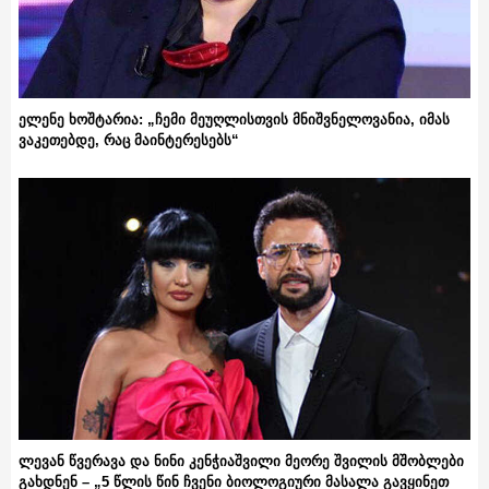
ელენე ხოშტარია: „ჩემი მეუღლისთვის მნიშვნელოვანია, იმას
ვაკეთებდე, რაც მაინტერესებს“
ლევან წვერავა და ნინი კენჭიაშვილი მეორე შვილის მშობლები
გახდნენ – „5 წლის წინ ჩვენი ბიოლოგიური მასალა გავყინეთ