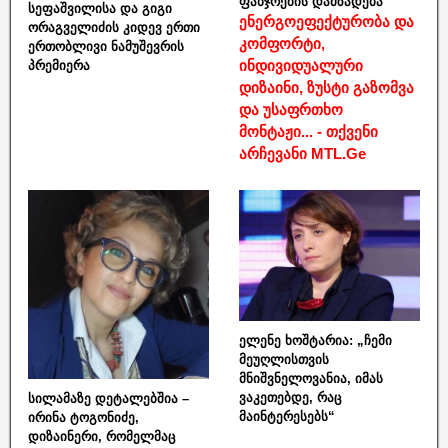
ფანჯრების დამზადება
სეფაშვილისა და გიგი
ენერგოეფექტურობა და
ორაგველიძის კიდევ ერთი
კომფორტი,
ერთობლივი ნამუშევრის
ინდივიდუალური
პრემიერა
დიზაინი, ზუსტი გაზომვა
და უსაფრთხო
მონტაჟი... - თქვენი
არჩევანი MTL.Ge
ელენე ხოშტარია: „ჩემი
მეუღლისთვის
მნიშვნელოვანია, იმას
ვაკეთებდე, რაც
სილამაზე დეტალებშია –
მაინტერესებს“
ირინა ტოგონიძე,
დიზაინერი, რომელმაც