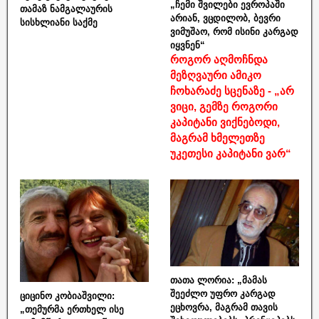
„ჩემი შვილები ევროპაში
თამაზ ნამგალაურის
არიან, ვცდილობ, ბევრი
სისხლიანი საქმე
ვიმუშაო, რომ ისინი კარგად
იყვნენ“
როგორ აღმოჩნდა
მეზღვაური ამიკო
ჩოხარაძე სცენაზე - „არ
ვიცი, გემზე როგორი
კაპიტანი ვიქნებოდი,
მაგრამ ხმელეთზე
უკეთესი კაპიტანი ვარ“
თათა ლორია: „მამას
შეეძლო უფრო კარგად
ციცინო კობიაშვილი:
ეცხოვრა, მაგრამ თავის
„თემურმა ერთხელ ისე