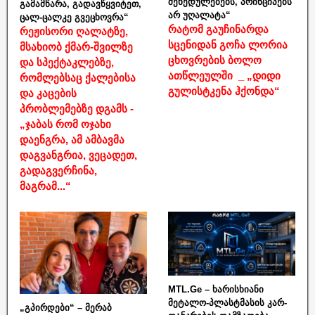
შეხედულებებს, პრინციპებს
გამამწარა, გადავწყვიტეთ,
არ უღალატა“
ცალ-ცალკე გვეცხოვრა“
რატომ გაუჩინარდა
რეჟისორი ღალატზე,
სცენიდან გოჩა ლორია
მსახიობ ქმარ-შვილზე
ცხოვრების ბოლო
და სპექტაკლებზე,
ათწლეულში _ „დიდი
რომლებსაც ქალებისა
გულისტკენა ჰქონდა“
და კაცების
პრობლემებზე დგამს -
„ჯაბას რომ ოჯახი
დაენგრა, ამ ამბავმა
დაგვანგრია, ვეცადეთ,
გადაგვერჩინა,
მაგრამ...“
MTL.Ge – ხარისხიანი
მეტალო-პლასტმასის კარ-
„გპირდები“ – მერაბ