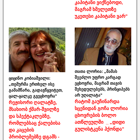
კაპიტანი ვიქნებოდი,
მაგრამ ხმელეთზე
უკეთესი კაპიტანი ვარ“
თათა ლორია: „მამას
შეეძლო უფრო კარგად
ციცინო კობიაშვილი:
ეცხოვრა, მაგრამ თავის
„თემურმა ერთხელ ისე
შეხედულებებს, პრინციპებს
გამამწარა, გადავწყვიტეთ,
არ უღალატა“
ცალ-ცალკე გვეცხოვრა“
რატომ გაუჩინარდა
რეჟისორი ღალატზე,
სცენიდან გოჩა ლორია
მსახიობ ქმარ-შვილზე
ცხოვრების ბოლო
და სპექტაკლებზე,
ათწლეულში _ „დიდი
რომლებსაც ქალებისა
გულისტკენა ჰქონდა“
და კაცების
პრობლემებზე დგამს -