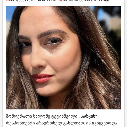
მომღერალი სა­ლო­მე ტე­ტი­აშ­ვი­ლი
„სარკის“
რესპონდენტი არაერთხელ გახლდათ. ის გვიყვებოდა