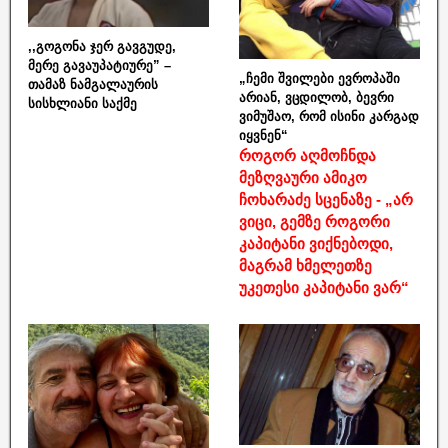
,,გოგონა ჯერ გავგუდე,
მერე გავაუპატიურე” –
„ჩემი შვილები ევროპაში
თამაზ ნამგალაურის
არიან, ვცდილობ, ბევრი
სისხლიანი საქმე
ვიმუშაო, რომ ისინი კარგად
იყვნენ“
როგორ აღმოჩნდა
მეზღვაური ამიკო
ჩოხარაძე სცენაზე - „არ
ვიცი, გემზე როგორი
კაპიტანი ვიქნებოდი,
მაგრამ ხმელეთზე
უკეთესი კაპიტანი ვარ“