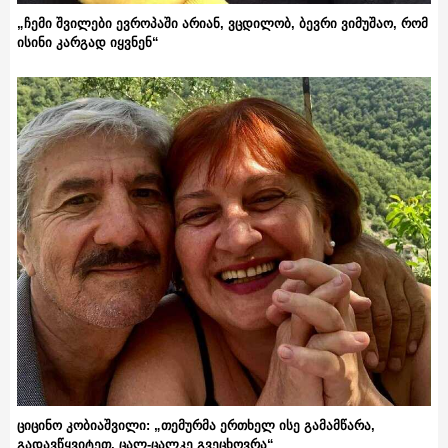
„ჩემი შვილები ევროპაში არიან, ვცდილობ, ბევრი ვიმუშაო, რომ
ისინი კარგად იყვნენ“
ციცინო კობიაშვილი: „თემურმა ერთხელ ისე გამამწარა,
გადავწყვიტეთ, ცალ-ცალკე გვეცხოვრა“