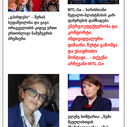
MTL.Ge – ხარისხიანი
მეტალო-პლასტმასის კარ-
„გპირდები“ – მერაბ
ფანჯრების დამზადება
სეფაშვილისა და გიგი
ენერგოეფექტურობა და
ორაგველიძის კიდევ ერთი
კომფორტი,
ერთობლივი ნამუშევრის
ინდივიდუალური
პრემიერა
დიზაინი, ზუსტი გაზომვა
და უსაფრთხო
მონტაჟი... - თქვენი
არჩევანი MTL.Ge
ელენე ხოშტარია: „ჩემი
მეუღლისთვის