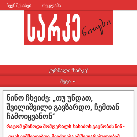
ჩვენ შესახებ
რეკლამა
ჟურნალი ”სარკე”
მეტი
ნინო ჩხეიძე: „თუ უნდათ,
შვილიშვილი გავზარდო, ჩემთან
ჩამოიყვანონ“
რატომ ეშინოდა მომღერალს სასიძოს გაცნობის წინ -
„თავს ვიმშვიდებდი, შეიძლება ამ შეყვარებულობამ