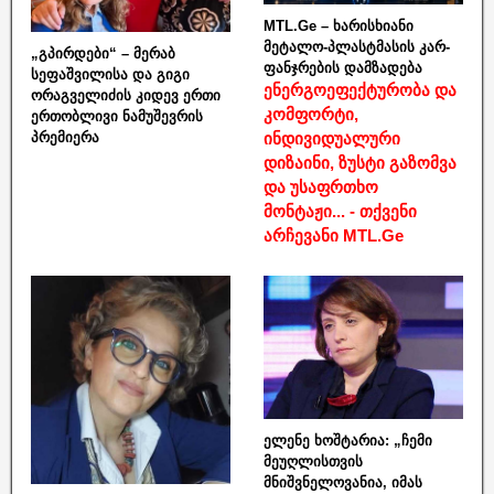
MTL.Ge – ხარისხიანი
მეტალო-პლასტმასის კარ-
„გპირდები“ – მერაბ
ფანჯრების დამზადება
სეფაშვილისა და გიგი
ენერგოეფექტურობა და
ორაგველიძის კიდევ ერთი
კომფორტი,
ერთობლივი ნამუშევრის
ინდივიდუალური
პრემიერა
დიზაინი, ზუსტი გაზომვა
და უსაფრთხო
მონტაჟი... - თქვენი
არჩევანი MTL.Ge
ელენე ხოშტარია: „ჩემი
მეუღლისთვის
მნიშვნელოვანია, იმას