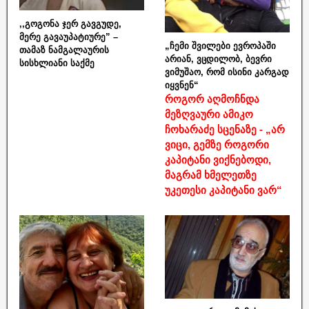
,,გოგონა ჯერ გავგუდე,
მერე გავაუპატიურე” –
„ჩემი შვილები ევროპაში
თამაზ ნამგალაურის
არიან, ვცდილობ, ბევრი
სისხლიანი საქმე
ვიმუშაო, რომ ისინი კარგად
იყვნენ“
როგორ აღმოჩნდა
მეზღვაური ამიკო
ჩოხარაძე სცენაზე - „არ
ვიცი, გემზე როგორი
კაპიტანი ვიქნებოდი,
მაგრამ ხმელეთზე
უკეთესი კაპიტანი ვარ“