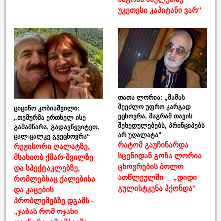
უკეთესი კაპიტანი ვარ“
თათა ლორია: „მამას
შეეძლო უფრო კარგად
ციცინო კობიაშვილი:
ეცხოვრა, მაგრამ თავის
„თემურმა ერთხელ ისე
შეხედულებებს, პრინციპებს
გამამწარა, გადავწყვიტეთ,
არ უღალატა“
ცალ-ცალკე გვეცხოვრა“
რატომ გაუჩინარდა
რეჟისორი ღალატზე,
სცენიდან გოჩა ლორია
მსახიობ ქმარ-შვილზე
ცხოვრების ბოლო
და სპექტაკლებზე,
ათწლეულში _ „დიდი
რომლებსაც ქალებისა
გულისტკენა ჰქონდა“
და კაცების
პრობლემებზე დგამს -
„ჯაბას რომ ოჯახი