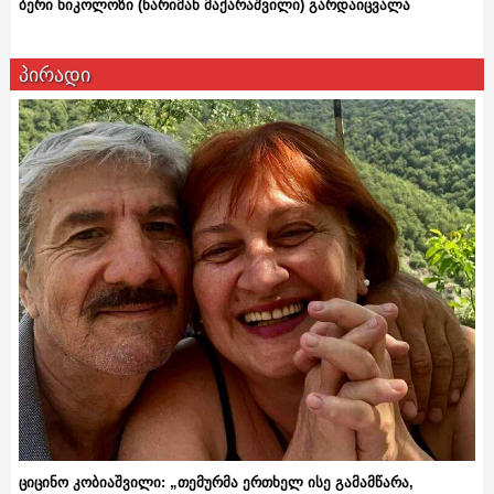
ბერი ნიკოლოზი (ნარიმან მაქარაშვილი) გარდაიცვალა
პირადი
ციცინო კობიაშვილი: „თემურმა ერთხელ ისე გამამწარა,