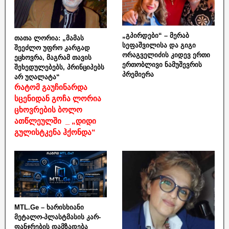
„გპირდები“ – მერაბ
თათა ლორია: „მამას
სეფაშვილისა და გიგი
შეეძლო უფრო კარგად
ორაგველიძის კიდევ ერთი
ეცხოვრა, მაგრამ თავის
ერთობლივი ნამუშევრის
შეხედულებებს, პრინციპებს
პრემიერა
არ უღალატა“
რატომ გაუჩინარდა
სცენიდან გოჩა ლორია
ცხოვრების ბოლო
ათწლეულში _ „დიდი
გულისტკენა ჰქონდა“
MTL.Ge – ხარისხიანი
მეტალო-პლასტმასის კარ-
ფანჯრების დამზადება