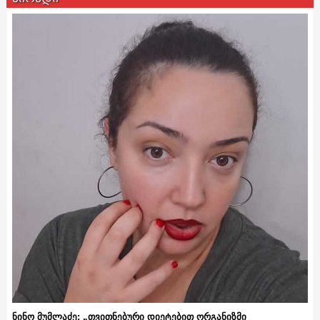
ნინო მუმლაძე: „თვითნებური დიეტებით ორგანიზმი