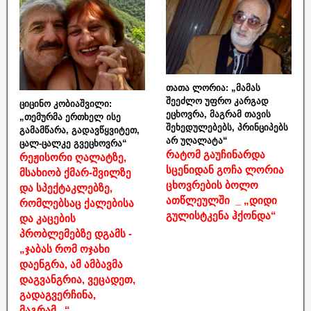
თათა ლორია: „მამას
შეეძლო უფრო კარგად
ციცინო კობიაშვილი:
ეცხოვრა, მაგრამ თავის
„თემურმა ერთხელ ისე
შეხედულებებს, პრინციპებს
გამამწარა, გადავწყვიტეთ,
არ უღალატა“
ცალ-ცალკე გვეცხოვრა“
რატომ გაუჩინარდა
რეჟისორი ღალატზე,
სცენიდან გოჩა ლორია
მსახიობ ქმარ-შვილზე
ცხოვრების ბოლო
და სპექტაკლებზე,
ათწლეულში _ „დიდი
რომლებსაც ქალებისა
გულისტკენა ჰქონდა“
და კაცების
პრობლემებზე დგამს -
„ჯაბას რომ ოჯახი
დაენგრა, ამ ამბავმა
დაგვანგრია, ვეცადეთ,
გადაგვერჩინა,
მაგრამ...“