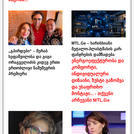
MTL.Ge – ხარისხიანი
მეტალო-პლასტმასის კარ-
„გპირდები“ – მერაბ
ფანჯრების დამზადება
სეფაშვილისა და გიგი
ენერგოეფექტურობა და
ორაგველიძის კიდევ ერთი
კომფორტი,
ერთობლივი ნამუშევრის
ინდივიდუალური
პრემიერა
დიზაინი, ზუსტი გაზომვა
და უსაფრთხო
მონტაჟი... - თქვენი
არჩევანი MTL.Ge