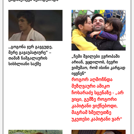
,,გოგონა ჯერ გავგუდე,
მერე გავაუპატიურე” –
„ჩემი შვილები ევროპაში
თამაზ ნამგალაურის
არიან, ვცდილობ, ბევრი
სისხლიანი საქმე
ვიმუშაო, რომ ისინი კარგად
იყვნენ“
როგორ აღმოჩნდა
მეზღვაური ამიკო
ჩოხარაძე სცენაზე - „არ
ვიცი, გემზე როგორი
კაპიტანი ვიქნებოდი,
მაგრამ ხმელეთზე
უკეთესი კაპიტანი ვარ“