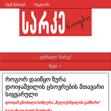
ჩვენ შესახებ
რეკლამა
ჟურნალი ”სარკე”
მეტი
როგორ დაიწყო ზურა
დოიჯაშვილის ცხოვრების მთავარი
სიყვარული
დოიჯამ ცნობილი სიმღერა „მელიქიშვილის გამზირი“
საყვარელ ქალს მიუძღვნა