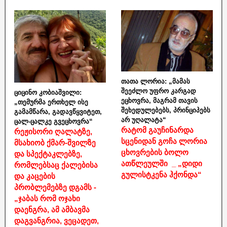
თათა ლორია: „მამას
შეეძლო უფრო კარგად
ციცინო კობიაშვილი:
ეცხოვრა, მაგრამ თავის
„თემურმა ერთხელ ისე
შეხედულებებს, პრინციპებს
გამამწარა, გადავწყვიტეთ,
არ უღალატა“
ცალ-ცალკე გვეცხოვრა“
რატომ გაუჩინარდა
რეჟისორი ღალატზე,
სცენიდან გოჩა ლორია
მსახიობ ქმარ-შვილზე
ცხოვრების ბოლო
და სპექტაკლებზე,
ათწლეულში _ „დიდი
რომლებსაც ქალებისა
გულისტკენა ჰქონდა“
და კაცების
პრობლემებზე დგამს -
„ჯაბას რომ ოჯახი
დაენგრა, ამ ამბავმა
დაგვანგრია, ვეცადეთ,