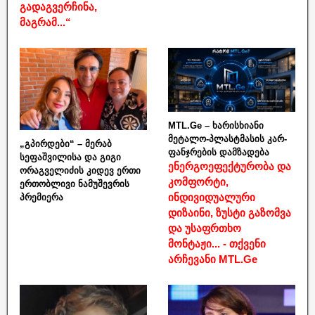
გადაგვერჩინა,
მაგრამ...“
MTL.Ge – ხარისხიანი
მეტალო-პლასტმასის კარ-
„გპირდები“ – მერაბ
ფანჯრების დამზადება
სეფაშვილისა და გიგი
ენერგოეფექტურობა და
ორაგველიძის კიდევ ერთი
კომფორტი,
ერთობლივი ნამუშევრის
ინდივიდუალური
პრემიერა
დიზაინი, ზუსტი გაზომვა
და უსაფრთხო
მონტაჟი... - თქვენი
არჩევანი MTL.Ge