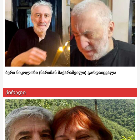
ბერი ნიკოლოზი (ნარიმან მაქარაშვილი) გარდაიცვალა
პირადი