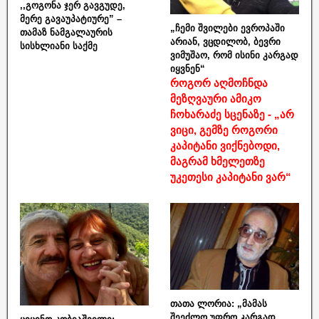
,,გოგონა ჯერ გავგუდე,
მერე გავაუპატიურე” –
„ჩემი შვილები ევროპაში
თამაზ ნამგალაურის
არიან, ვცდილობ, ბევრი
სისხლიანი საქმე
ვიმუშაო, რომ ისინი კარგად
იყვნენ“
როგორ აღმოჩნდა
მეზღვაური ამიკო
ჩოხარაძე სცენაზე - „არ
ვიცი, გემზე როგორი
კაპიტანი ვიქნებოდი,
მაგრამ ხმელეთზე
უკეთესი კაპიტანი ვარ“
თათა ლორია: „მამას
შეეძლო უფრო კარგად