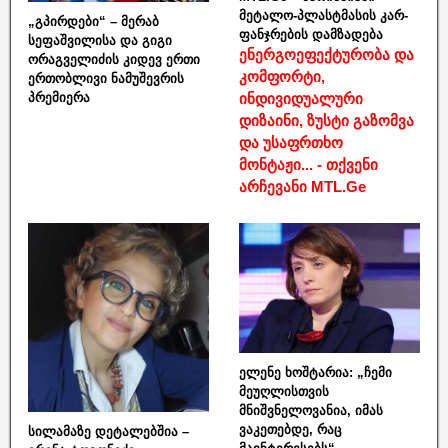
მეტალო-პლასტმასის კარ-
„გპირდები“ – მერაბ
ფანჯრების დამზადება
სეფაშვილისა და გიგი
ენერგოეფექტურობა და
ორაგველიძის კიდევ ერთი
კომფორტი,
ერთობლივი ნამუშევრის
ინდივიდუალური
პრემიერა
დიზაინი, ზუსტი გაზომვა
და უსაფრთხო
მონტაჟი... - თქვენი
არჩევანი MTL.Ge
ელენე ხოშტარია: „ჩემი
მეუღლისთვის
მნიშვნელოვანია, იმას
ვაკეთებდე, რაც
სილამაზე დეტალებშია –