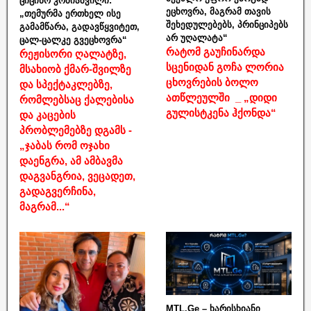
ციცინო კობიაშვილი:
ეცხოვრა, მაგრამ თავის
„თემურმა ერთხელ ისე
შეხედულებებს, პრინციპებს
გამამწარა, გადავწყვიტეთ,
არ უღალატა“
ცალ-ცალკე გვეცხოვრა“
რატომ გაუჩინარდა
რეჟისორი ღალატზე,
სცენიდან გოჩა ლორია
მსახიობ ქმარ-შვილზე
ცხოვრების ბოლო
და სპექტაკლებზე,
ათწლეულში _ „დიდი
რომლებსაც ქალებისა
გულისტკენა ჰქონდა“
და კაცების
პრობლემებზე დგამს -
„ჯაბას რომ ოჯახი
დაენგრა, ამ ამბავმა
დაგვანგრია, ვეცადეთ,
გადაგვერჩინა,
მაგრამ...“
MTL.Ge – ხარისხიანი