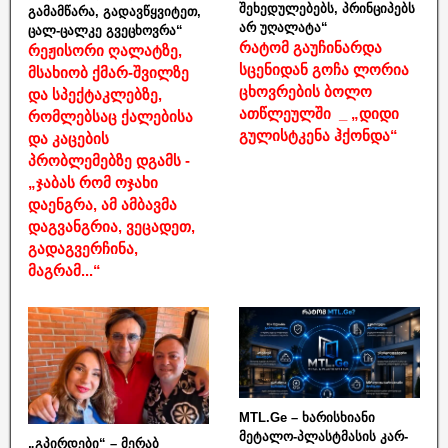
შეხედულებებს, პრინციპებს
გამამწარა, გადავწყვიტეთ,
არ უღალატა“
ცალ-ცალკე გვეცხოვრა“
რატომ გაუჩინარდა
რეჟისორი ღალატზე,
სცენიდან გოჩა ლორია
მსახიობ ქმარ-შვილზე
ცხოვრების ბოლო
და სპექტაკლებზე,
ათწლეულში _ „დიდი
რომლებსაც ქალებისა
გულისტკენა ჰქონდა“
და კაცების
პრობლემებზე დგამს -
„ჯაბას რომ ოჯახი
დაენგრა, ამ ამბავმა
დაგვანგრია, ვეცადეთ,
გადაგვერჩინა,
მაგრამ...“
MTL.Ge – ხარისხიანი
მეტალო-პლასტმასის კარ-
„გპირდები“ – მერაბ