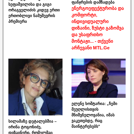
ფანჯრების დამზადება
სეფაშვილისა და გიგი
ენერგოეფექტურობა და
ორაგველიძის კიდევ ერთი
კომფორტი,
ერთობლივი ნამუშევრის
ინდივიდუალური
პრემიერა
დიზაინი, ზუსტი გაზომვა
და უსაფრთხო
მონტაჟი... - თქვენი
არჩევანი MTL.Ge
ელენე ხოშტარია: „ჩემი
მეუღლისთვის
მნიშვნელოვანია, იმას
ვაკეთებდე, რაც
სილამაზე დეტალებშია –
მაინტერესებს“
ირინა ტოგონიძე,
დიზაინერი, რომელმაც