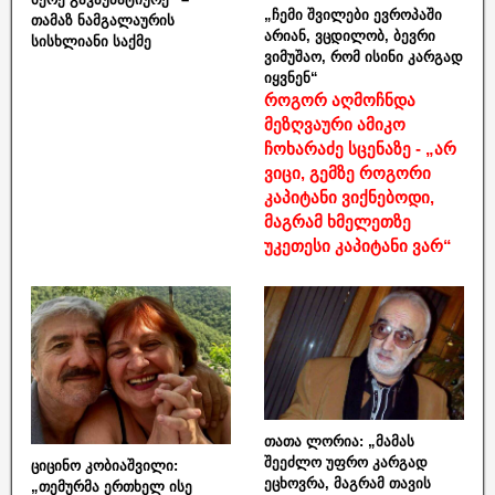
„ჩემი შვილები ევროპაში
თამაზ ნამგალაურის
არიან, ვცდილობ, ბევრი
სისხლიანი საქმე
ვიმუშაო, რომ ისინი კარგად
იყვნენ“
როგორ აღმოჩნდა
მეზღვაური ამიკო
ჩოხარაძე სცენაზე - „არ
ვიცი, გემზე როგორი
კაპიტანი ვიქნებოდი,
მაგრამ ხმელეთზე
უკეთესი კაპიტანი ვარ“
თათა ლორია: „მამას
შეეძლო უფრო კარგად
ციცინო კობიაშვილი:
ეცხოვრა, მაგრამ თავის
„თემურმა ერთხელ ისე