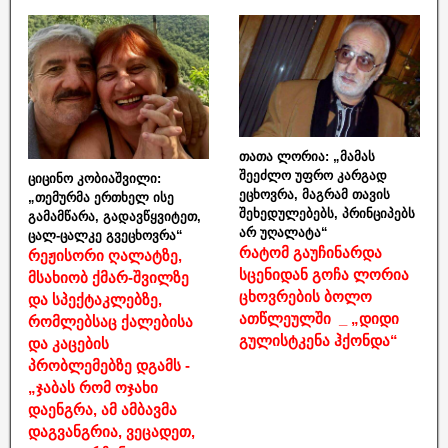
თათა ლორია: „მამას
შეეძლო უფრო კარგად
ციცინო კობიაშვილი:
ეცხოვრა, მაგრამ თავის
„თემურმა ერთხელ ისე
შეხედულებებს, პრინციპებს
გამამწარა, გადავწყვიტეთ,
არ უღალატა“
ცალ-ცალკე გვეცხოვრა“
რატომ გაუჩინარდა
რეჟისორი ღალატზე,
სცენიდან გოჩა ლორია
მსახიობ ქმარ-შვილზე
ცხოვრების ბოლო
და სპექტაკლებზე,
ათწლეულში _ „დიდი
რომლებსაც ქალებისა
გულისტკენა ჰქონდა“
და კაცების
პრობლემებზე დგამს -
„ჯაბას რომ ოჯახი
დაენგრა, ამ ამბავმა
დაგვანგრია, ვეცადეთ,