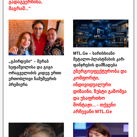
გადაგვერჩინა,
მაგრამ...“
MTL.Ge – ხარისხიანი
მეტალო-პლასტმასის კარ-
„გპირდები“ – მერაბ
ფანჯრების დამზადება
სეფაშვილისა და გიგი
ენერგოეფექტურობა და
ორაგველიძის კიდევ ერთი
კომფორტი,
ერთობლივი ნამუშევრის
ინდივიდუალური
პრემიერა
დიზაინი, ზუსტი გაზომვა
და უსაფრთხო
მონტაჟი... - თქვენი
არჩევანი MTL.Ge