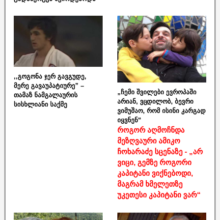
,,გოგონა ჯერ გავგუდე,
მერე გავაუპატიურე” –
„ჩემი შვილები ევროპაში
თამაზ ნამგალაურის
არიან, ვცდილობ, ბევრი
სისხლიანი საქმე
ვიმუშაო, რომ ისინი კარგად
იყვნენ“
როგორ აღმოჩნდა
მეზღვაური ამიკო
ჩოხარაძე სცენაზე - „არ
ვიცი, გემზე როგორი
კაპიტანი ვიქნებოდი,
მაგრამ ხმელეთზე
უკეთესი კაპიტანი ვარ“