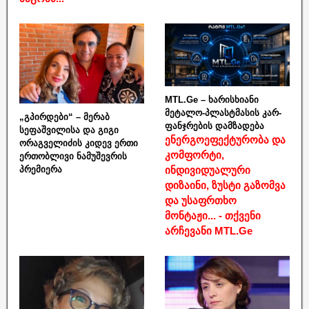
MTL.Ge – ხარისხიანი
მეტალო-პლასტმასის კარ-
„გპირდები“ – მერაბ
ფანჯრების დამზადება
სეფაშვილისა და გიგი
ენერგოეფექტურობა და
ორაგველიძის კიდევ ერთი
კომფორტი,
ერთობლივი ნამუშევრის
ინდივიდუალური
პრემიერა
დიზაინი, ზუსტი გაზომვა
და უსაფრთხო
მონტაჟი... - თქვენი
არჩევანი MTL.Ge