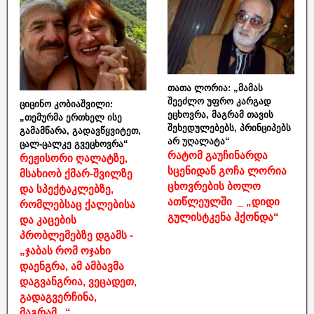
თათა ლორია: „მამას
შეეძლო უფრო კარგად
ციცინო კობიაშვილი:
ეცხოვრა, მაგრამ თავის
„თემურმა ერთხელ ისე
შეხედულებებს, პრინციპებს
გამამწარა, გადავწყვიტეთ,
არ უღალატა“
ცალ-ცალკე გვეცხოვრა“
რატომ გაუჩინარდა
რეჟისორი ღალატზე,
სცენიდან გოჩა ლორია
მსახიობ ქმარ-შვილზე
ცხოვრების ბოლო
და სპექტაკლებზე,
ათწლეულში _ „დიდი
რომლებსაც ქალებისა
გულისტკენა ჰქონდა“
და კაცების
პრობლემებზე დგამს -
„ჯაბას რომ ოჯახი
დაენგრა, ამ ამბავმა
დაგვანგრია, ვეცადეთ,
გადაგვერჩინა,
მაგრამ...“