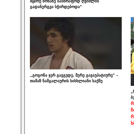
მცირე წონაზე სასწრაფოდ ღვიძლის
გადანერგვა სჭირდებოდა“
,,გოგონა ჯერ გავგუდე, მერე გავაუპატიურე” –
თამაზ ნამგალაურის სისხლიანი საქმე
„
ბ
რ
ჩ
რ
ხ