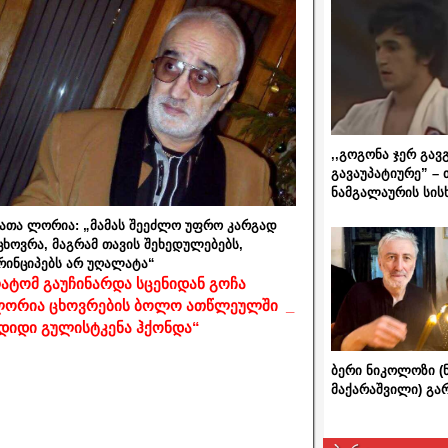
,,გოგონა ჯერ გავ
გავაუპატიურე” – 
ნამგალაურის სის
ათა ლორია: „მამას შეეძლო უფრო კარგად
ცხოვრა, მაგრამ თავის შეხედულებებს,
რინციპებს არ უღალატა“
ატომ გაუჩინარდა სცენიდან გოჩა
ორია ცხოვრების ბოლო ათწლეულში _
დიდი გულისტკენა ჰქონდა“
ბერი ნიკოლოზი (
მაქარაშვილი) გ