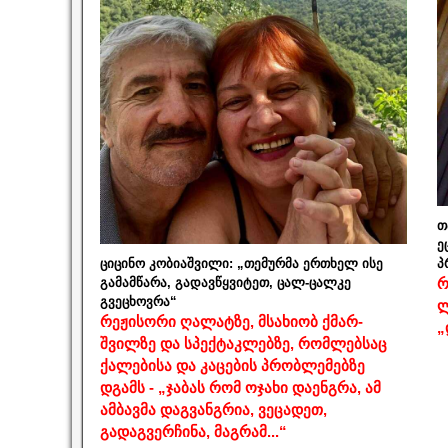
თ
ე
ციცინო კობიაშვილი: „თემურმა ერთხელ ისე
პ
გამამწარა, გადავწყვიტეთ, ცალ-ცალკე
რ
გვეცხოვრა“
ლ
რეჟისორი ღალატზე, მსახიობ ქმარ-
„
შვილზე და სპექტაკლებზე, რომლებსაც
ქალებისა და კაცების პრობლემებზე
დგამს - „ჯაბას რომ ოჯახი დაენგრა, ამ
ამბავმა დაგვანგრია, ვეცადეთ,
გადაგვერჩინა, მაგრამ...“