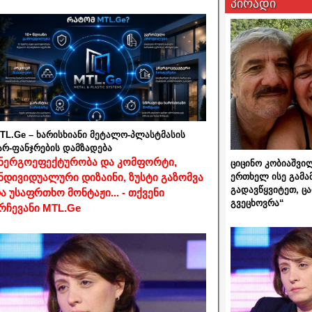
პირადი
TL.Ge – ხარისხიანი მეტალო-პლასტმასის
არ-ფანჯრების დამზადება
ნერგოეფექტურობა და კომფორტი,
ციცინო კობიაშვი
ერთხელ ისე გამა
ნდივიდუალური დიზაინი, ზუსტი გაზომვა
გადავწყვიტეთ, ც
ა უსაფრთხო მონტაჟი... - თქვენი
გვეცხოვრა“
რჩევანი MTL.Ge