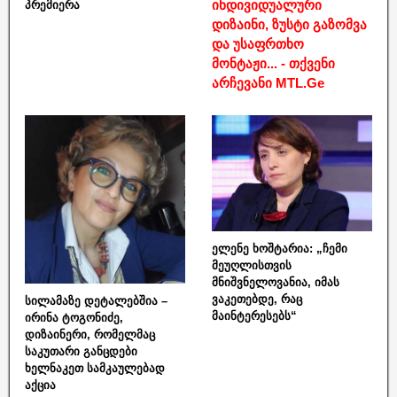
ინდივიდუალური
პრემიერა
დიზაინი, ზუსტი გაზომვა
და უსაფრთხო
მონტაჟი... - თქვენი
არჩევანი MTL.Ge
ელენე ხოშტარია: „ჩემი
მეუღლისთვის
მნიშვნელოვანია, იმას
ვაკეთებდე, რაც
სილამაზე დეტალებშია –
მაინტერესებს“
ირინა ტოგონიძე,
დიზაინერი, რომელმაც
საკუთარი განცდები
ხელნაკეთ სამკაულებად
აქცია