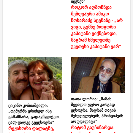
იყვნენ“
როგორ აღმოჩნდა
მეზღვაური ამიკო
ჩოხარაძე სცენაზე - „არ
ვიცი, გემზე როგორი
კაპიტანი ვიქნებოდი,
მაგრამ ხმელეთზე
უკეთესი კაპიტანი ვარ“
თათა ლორია: „მამას
შეეძლო უფრო კარგად
ციცინო კობიაშვილი:
ეცხოვრა, მაგრამ თავის
„თემურმა ერთხელ ისე
შეხედულებებს, პრინციპებს
გამამწარა, გადავწყვიტეთ,
არ უღალატა“
ცალ-ცალკე გვეცხოვრა“
რატომ გაუჩინარდა
რეჟისორი ღალატზე,