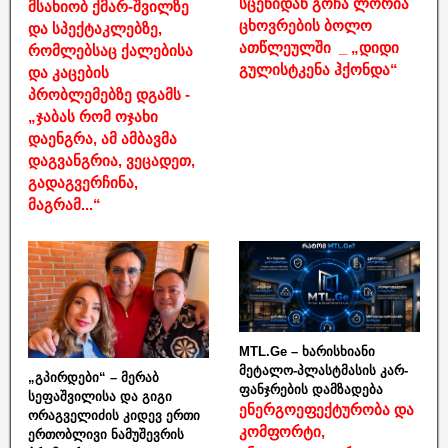
სცენიდან გოჩა ლორია
მსახიობ ქმარ-შვილზე
ცხოვრების ბოლო
და სპექტაკლებზე,
ათწლეულში _ „დიდი
რომლებსაც ქალებისა
გულისტკენა ჰქონდა“
და კაცების
პრობლემებზე დგამს -
„ჯაბას რომ ოჯახი
დაენგრა, ამ ამბავმა
დაგვანგრია, ვეცადეთ,
გადაგვერჩინა,
მაგრამ...“
MTL.Ge – ხარისხიანი
მეტალო-პლასტმასის კარ-
„გპირდები“ – მერაბ
ფანჯრების დამზადება
სეფაშვილისა და გიგი
ენერგოეფექტურობა და
ორაგველიძის კიდევ ერთი
კომფორტი,
ერთობლივი ნამუშევრის