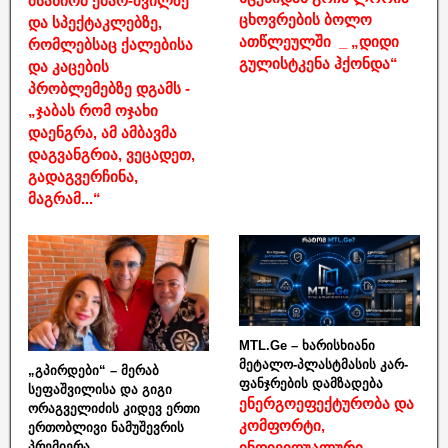
მსახიობ ქმარ-შვილზე
ცხოვრების ბოლო
და სპექტაკლებზე,
ათწლეულში _ „დიდი
რომლებსაც ქალებისა
გულისტკენა ჰქონდა“
და კაცების
პრობლემებზე დგამს -
„ჯაბას რომ ოჯახი
დაენგრა, ამ ამბავმა
დაგვანგრია, ვეცადეთ,
გადაგვერჩინა,
მაგრამ...“
MTL.Ge – ხარისხიანი
მეტალო-პლასტმასის კარ-
„გპირდები“ – მერაბ
ფანჯრების დამზადება
სეფაშვილისა და გიგი
ენერგოეფექტურობა და
ორაგველიძის კიდევ ერთი
კომფორტი,
ერთობლივი ნამუშევრის
ინდივიდუალური
პრემიერა