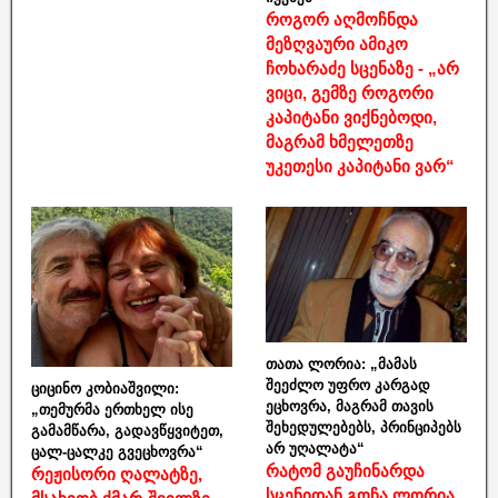
როგორ აღმოჩნდა
მეზღვაური ამიკო
ჩოხარაძე სცენაზე - „არ
ვიცი, გემზე როგორი
კაპიტანი ვიქნებოდი,
მაგრამ ხმელეთზე
უკეთესი კაპიტანი ვარ“
თათა ლორია: „მამას
შეეძლო უფრო კარგად
ციცინო კობიაშვილი:
ეცხოვრა, მაგრამ თავის
„თემურმა ერთხელ ისე
შეხედულებებს, პრინციპებს
გამამწარა, გადავწყვიტეთ,
არ უღალატა“
ცალ-ცალკე გვეცხოვრა“
რატომ გაუჩინარდა
რეჟისორი ღალატზე,
სცენიდან გოჩა ლორია