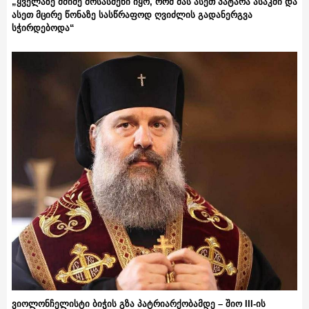
„ყველაზე მძიმე მოსასმენი იყო, რომ მას ასეთ პატარა ასაკში და
ასეთ მცირე წონაზე სასწრაფოდ ღვიძლის გადანერგვა
სჭირდებოდა“
ვიოლონჩელისტი ბიჭის გზა პატრიარქობამდე – შიო III-ის