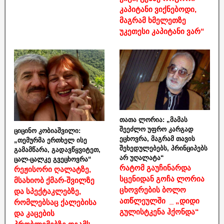
კაპიტანი ვიქნებოდი,
მაგრამ ხმელეთზე
უკეთესი კაპიტანი ვარ“
თათა ლორია: „მამას
შეეძლო უფრო კარგად
ციცინო კობიაშვილი:
ეცხოვრა, მაგრამ თავის
„თემურმა ერთხელ ისე
შეხედულებებს, პრინციპებს
გამამწარა, გადავწყვიტეთ,
არ უღალატა“
ცალ-ცალკე გვეცხოვრა“
რატომ გაუჩინარდა
რეჟისორი ღალატზე,
სცენიდან გოჩა ლორია
მსახიობ ქმარ-შვილზე
ცხოვრების ბოლო
და სპექტაკლებზე,
ათწლეულში _ „დიდი
რომლებსაც ქალებისა
გულისტკენა ჰქონდა“
და კაცების