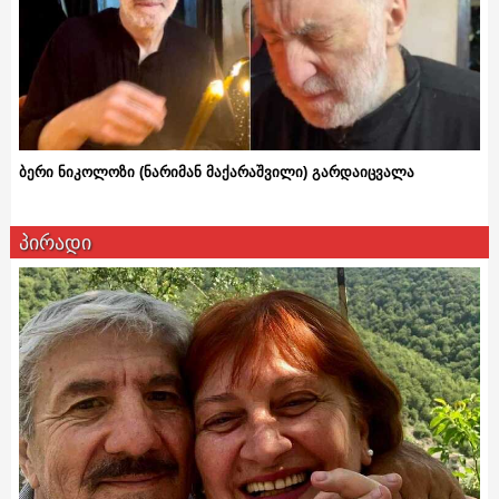
ბერი ნიკოლოზი (ნარიმან მაქარაშვილი) გარდაიცვალა
პირადი