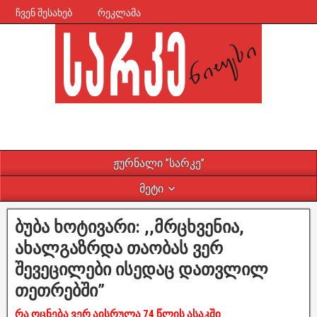
ჩვენ შესახებ
რეკლამა
ჟურნალი ”სარკე”
მეტი
ბუბა ხოტივარი: ,,მრცხვენია,
ახალგაზრდა თაობას ვერ
შევეცილები ისედაც დათვლილ
თეთრებში”
რა ოცნება ვერ აისრულა 74 წლის ასაკში