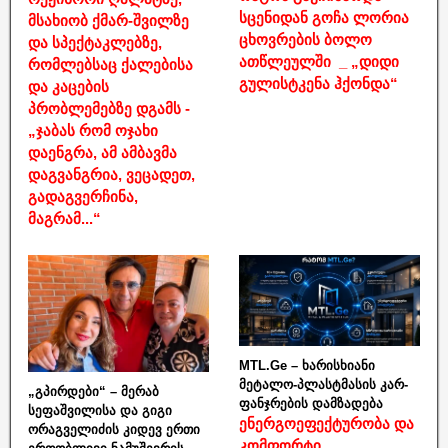
სცენიდან გოჩა ლორია
მსახიობ ქმარ-შვილზე
ცხოვრების ბოლო
და სპექტაკლებზე,
ათწლეულში _ „დიდი
რომლებსაც ქალებისა
გულისტკენა ჰქონდა“
და კაცების
პრობლემებზე დგამს -
„ჯაბას რომ ოჯახი
დაენგრა, ამ ამბავმა
დაგვანგრია, ვეცადეთ,
გადაგვერჩინა,
მაგრამ...“
MTL.Ge – ხარისხიანი
მეტალო-პლასტმასის კარ-
„გპირდები“ – მერაბ
ფანჯრების დამზადება
სეფაშვილისა და გიგი
ენერგოეფექტურობა და
ორაგველიძის კიდევ ერთი
კომფორტი,