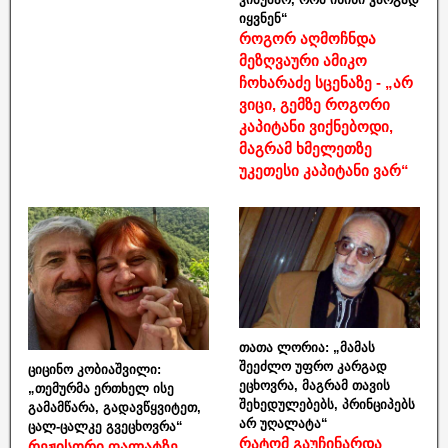
იყვნენ“
როგორ აღმოჩნდა
მეზღვაური ამიკო
ჩოხარაძე სცენაზე - „არ
ვიცი, გემზე როგორი
კაპიტანი ვიქნებოდი,
მაგრამ ხმელეთზე
უკეთესი კაპიტანი ვარ“
თათა ლორია: „მამას
შეეძლო უფრო კარგად
ციცინო კობიაშვილი:
ეცხოვრა, მაგრამ თავის
„თემურმა ერთხელ ისე
შეხედულებებს, პრინციპებს
გამამწარა, გადავწყვიტეთ,
არ უღალატა“
ცალ-ცალკე გვეცხოვრა“
რატომ გაუჩინარდა
რეჟისორი ღალატზე,