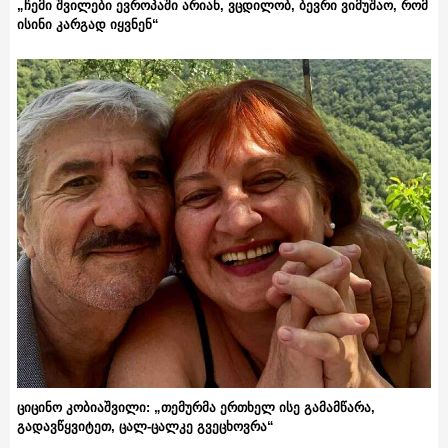
„ჩემი შვილები ევროპაში არიან, ვცდილობ, ბევრი ვიმუშაო, რომ
ისინი კარგად იყვნენ“
ციცინო კობიაშვილი: „თემურმა ერთხელ ისე გამამწარა,
გადავწყვიტეთ, ცალ-ცალკე გვეცხოვრა“