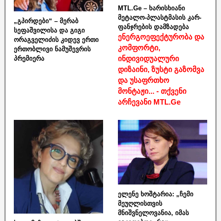
MTL.Ge – ხარისხიანი
მეტალო-პლასტმასის კარ-
„გპირდები“ – მერაბ
ფანჯრების დამზადება
სეფაშვილისა და გიგი
ენერგოეფექტურობა და
ორაგველიძის კიდევ ერთი
კომფორტი,
ერთობლივი ნამუშევრის
ინდივიდუალური
პრემიერა
დიზაინი, ზუსტი გაზომვა
და უსაფრთხო
მონტაჟი... - თქვენი
არჩევანი MTL.Ge
ელენე ხოშტარია: „ჩემი
მეუღლისთვის
მნიშვნელოვანია, იმას