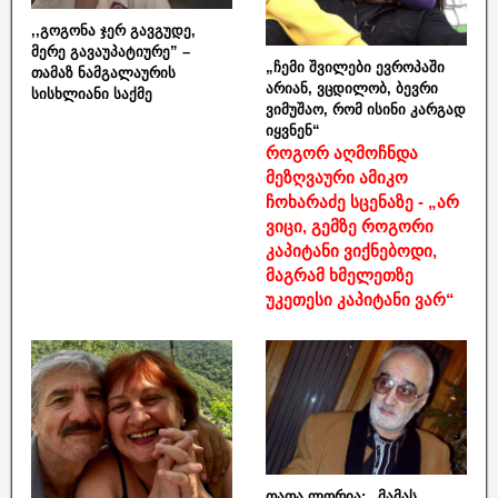
,,გოგონა ჯერ გავგუდე,
მერე გავაუპატიურე” –
„ჩემი შვილები ევროპაში
თამაზ ნამგალაურის
არიან, ვცდილობ, ბევრი
სისხლიანი საქმე
ვიმუშაო, რომ ისინი კარგად
იყვნენ“
როგორ აღმოჩნდა
მეზღვაური ამიკო
ჩოხარაძე სცენაზე - „არ
ვიცი, გემზე როგორი
კაპიტანი ვიქნებოდი,
მაგრამ ხმელეთზე
უკეთესი კაპიტანი ვარ“
თათა ლორია: „მამას