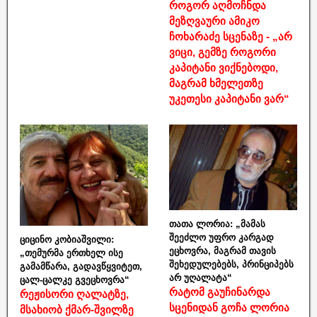
როგორ აღმოჩნდა
მეზღვაური ამიკო
ჩოხარაძე სცენაზე - „არ
ვიცი, გემზე როგორი
კაპიტანი ვიქნებოდი,
მაგრამ ხმელეთზე
უკეთესი კაპიტანი ვარ“
თათა ლორია: „მამას
შეეძლო უფრო კარგად
ციცინო კობიაშვილი:
ეცხოვრა, მაგრამ თავის
„თემურმა ერთხელ ისე
შეხედულებებს, პრინციპებს
გამამწარა, გადავწყვიტეთ,
არ უღალატა“
ცალ-ცალკე გვეცხოვრა“
რატომ გაუჩინარდა
რეჟისორი ღალატზე,
სცენიდან გოჩა ლორია
მსახიობ ქმარ-შვილზე