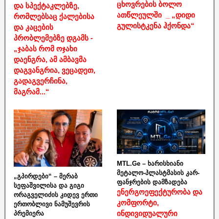
ცხოვრების ბოლო
და სპექტაკლებზე,
ათწლეულში _ „დიდი
რომლებსაც ქალებისა
გულისტკენა ჰქონდა“
და კაცების
პრობლემებზე დგამს -
„ჯაბას რომ ოჯახი
დაენგრა, ამ ამბავმა
დაგვანგრია, ვეცადეთ,
გადაგვერჩინა,
მაგრამ...“
MTL.Ge – ხარისხიანი
მეტალო-პლასტმასის კარ-
„გპირდები“ – მერაბ
ფანჯრების დამზადება
სეფაშვილისა და გიგი
ენერგოეფექტურობა და
ორაგველიძის კიდევ ერთი
კომფორტი,
ერთობლივი ნამუშევრის
ინდივიდუალური
პრემიერა