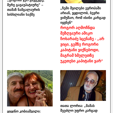
,,გოგონა ჯერ გავგუდე,
მერე გავაუპატიურე” –
„ჩემი შვილები ევროპაში
თამაზ ნამგალაურის
არიან, ვცდილობ, ბევრი
სისხლიანი საქმე
ვიმუშაო, რომ ისინი კარგად
იყვნენ“
როგორ აღმოჩნდა
მეზღვაური ამიკო
ჩოხარაძე სცენაზე - „არ
ვიცი, გემზე როგორი
კაპიტანი ვიქნებოდი,
მაგრამ ხმელეთზე
უკეთესი კაპიტანი ვარ“
თათა ლორია: „მამას
შეეძლო უფრო კარგად
ციცინო კობიაშვილი: