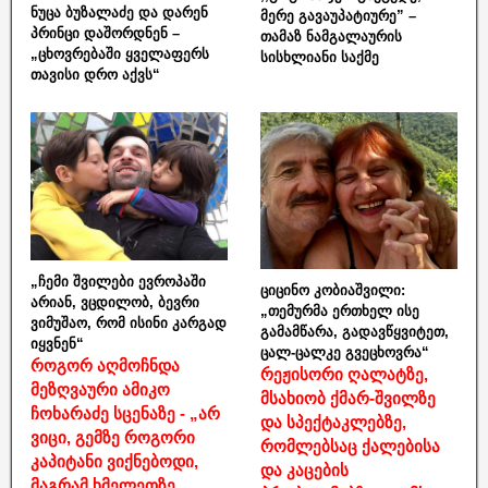
ნუცა ბუზალაძე და დარენ
მერე გავაუპატიურე” –
პრინცი დაშორდნენ –
თამაზ ნამგალაურის
„ცხოვრებაში ყველაფერს
სისხლიანი საქმე
თავისი დრო აქვს“
„ჩემი შვილები ევროპაში
ციცინო კობიაშვილი:
არიან, ვცდილობ, ბევრი
„თემურმა ერთხელ ისე
ვიმუშაო, რომ ისინი კარგად
გამამწარა, გადავწყვიტეთ,
იყვნენ“
ცალ-ცალკე გვეცხოვრა“
როგორ აღმოჩნდა
რეჟისორი ღალატზე,
მეზღვაური ამიკო
მსახიობ ქმარ-შვილზე
ჩოხარაძე სცენაზე - „არ
და სპექტაკლებზე,
ვიცი, გემზე როგორი
რომლებსაც ქალებისა
კაპიტანი ვიქნებოდი,
და კაცების
მაგრამ ხმელეთზე