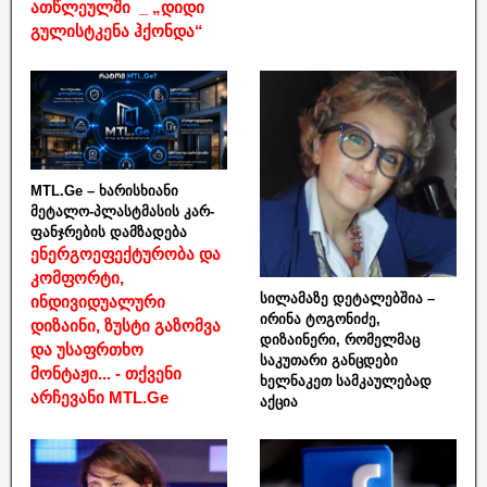
ათწლეულში _ „დიდი
გულისტკენა ჰქონდა“
MTL.Ge – ხარისხიანი
მეტალო-პლასტმასის კარ-
ფანჯრების დამზადება
ენერგოეფექტურობა და
კომფორტი,
სილამაზე დეტალებშია –
ინდივიდუალური
ირინა ტოგონიძე,
დიზაინი, ზუსტი გაზომვა
დიზაინერი, რომელმაც
და უსაფრთხო
საკუთარი განცდები
მონტაჟი... - თქვენი
ხელნაკეთ სამკაულებად
არჩევანი MTL.Ge
აქცია