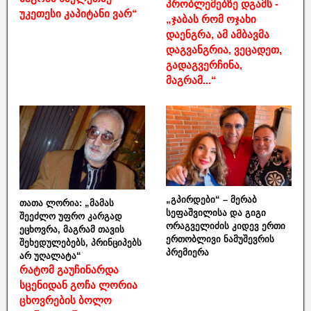
პრობლემებზე დგამს -
უკეთესი კაპიტანი ვარ“
„ჯაბას რომ ოჯახი
დაენგრა, ამ ამბავმა
დაგვანგრია, ვეცადეთ,
გადაგვერჩინა,
მაგრამ...“
„გპირდები“ – მერაბ
თათა ლორია: „მამას
სეფაშვილისა და გიგი
შეეძლო უფრო კარგად
ორაგველიძის კიდევ ერთი
ეცხოვრა, მაგრამ თავის
ერთობლივი ნამუშევრის
შეხედულებებს, პრინციპებს
პრემიერა
არ უღალატა“
რატომ გაუჩინარდა
სცენიდან გოჩა ლორია
ცხოვრების ბოლო