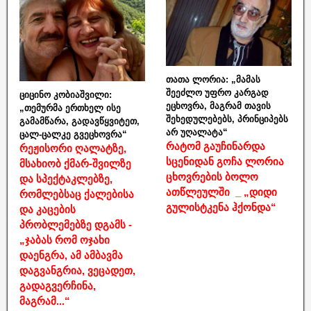
თათა ლორია: „მამას
შეეძლო უფრო კარგად
ციცინო კობიაშვილი:
ეცხოვრა, მაგრამ თავის
„თემურმა ერთხელ ისე
შეხედულებებს, პრინციპებს
გამამწარა, გადავწყვიტეთ,
არ უღალატა“
ცალ-ცალკე გვეცხოვრა“
რატომ გაუჩინარდა
რეჟისორი ღალატზე,
სცენიდან გოჩა ლორია
მსახიობ ქმარ-შვილზე
ცხოვრების ბოლო
და სპექტაკლებზე,
ათწლეულში _ „დიდი
რომლებსაც ქალებისა
გულისტკენა ჰქონდა“
და კაცების
პრობლემებზე დგამს -
„ჯაბას რომ ოჯახი
დაენგრა, ამ ამბავმა
დაგვანგრია, ვეცადეთ,
გადაგვერჩინა,
მაგრამ...“