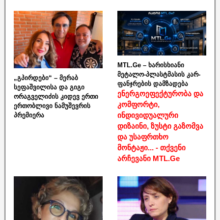
MTL.Ge – ხარისხიანი
მეტალო-პლასტმასის კარ-
„გპირდები“ – მერაბ
ფანჯრების დამზადება
სეფაშვილისა და გიგი
ენერგოეფექტურობა და
ორაგველიძის კიდევ ერთი
კომფორტი,
ერთობლივი ნამუშევრის
ინდივიდუალური
პრემიერა
დიზაინი, ზუსტი გაზომვა
და უსაფრთხო
მონტაჟი... - თქვენი
არჩევანი MTL.Ge