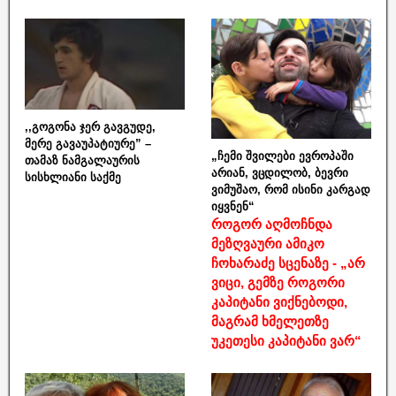
,,გოგონა ჯერ გავგუდე,
მერე გავაუპატიურე” –
„ჩემი შვილები ევროპაში
თამაზ ნამგალაურის
არიან, ვცდილობ, ბევრი
სისხლიანი საქმე
ვიმუშაო, რომ ისინი კარგად
იყვნენ“
როგორ აღმოჩნდა
მეზღვაური ამიკო
ჩოხარაძე სცენაზე - „არ
ვიცი, გემზე როგორი
კაპიტანი ვიქნებოდი,
მაგრამ ხმელეთზე
უკეთესი კაპიტანი ვარ“