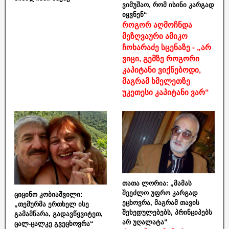
ვიმუშაო, რომ ისინი კარგად
იყვნენ“
როგორ აღმოჩნდა
მეზღვაური ამიკო
ჩოხარაძე სცენაზე - „არ
ვიცი, გემზე როგორი
კაპიტანი ვიქნებოდი,
მაგრამ ხმელეთზე
უკეთესი კაპიტანი ვარ“
თათა ლორია: „მამას
შეეძლო უფრო კარგად
ციცინო კობიაშვილი:
ეცხოვრა, მაგრამ თავის
„თემურმა ერთხელ ისე
შეხედულებებს, პრინციპებს
გამამწარა, გადავწყვიტეთ,
არ უღალატა“
ცალ-ცალკე გვეცხოვრა“