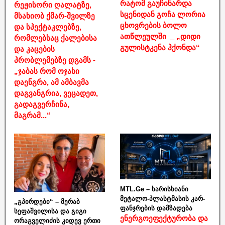
რატომ გაუჩინარდა
რეჟისორი ღალატზე,
სცენიდან გოჩა ლორია
მსახიობ ქმარ-შვილზე
ცხოვრების ბოლო
და სპექტაკლებზე,
ათწლეულში _ „დიდი
რომლებსაც ქალებისა
გულისტკენა ჰქონდა“
და კაცების
პრობლემებზე დგამს -
„ჯაბას რომ ოჯახი
დაენგრა, ამ ამბავმა
დაგვანგრია, ვეცადეთ,
გადაგვერჩინა,
მაგრამ...“
MTL.Ge – ხარისხიანი
მეტალო-პლასტმასის კარ-
„გპირდები“ – მერაბ
ფანჯრების დამზადება
სეფაშვილისა და გიგი
ენერგოეფექტურობა და
ორაგველიძის კიდევ ერთი