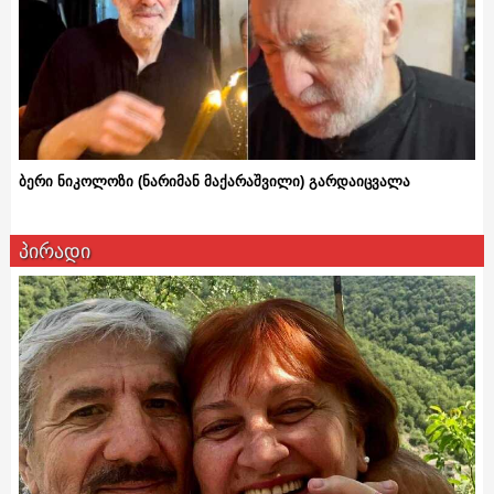
ბერი ნიკოლოზი (ნარიმან მაქარაშვილი) გარდაიცვალა
პირადი