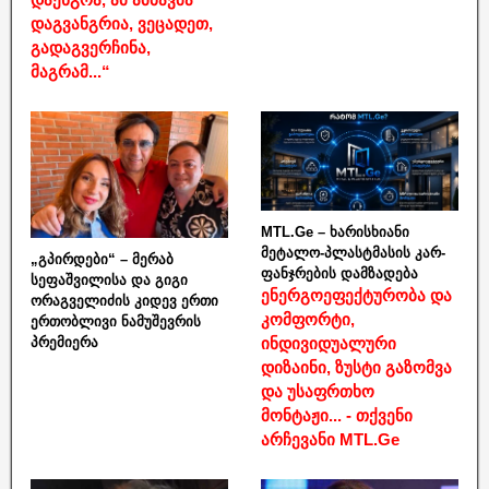
დაგვანგრია, ვეცადეთ,
გადაგვერჩინა,
მაგრამ...“
MTL.Ge – ხარისხიანი
მეტალო-პლასტმასის კარ-
„გპირდები“ – მერაბ
ფანჯრების დამზადება
სეფაშვილისა და გიგი
ენერგოეფექტურობა და
ორაგველიძის კიდევ ერთი
კომფორტი,
ერთობლივი ნამუშევრის
ინდივიდუალური
პრემიერა
დიზაინი, ზუსტი გაზომვა
და უსაფრთხო
მონტაჟი... - თქვენი
არჩევანი MTL.Ge