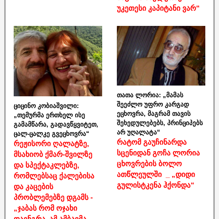
უკეთესი კაპიტანი ვარ“
თათა ლორია: „მამას
შეეძლო უფრო კარგად
ციცინო კობიაშვილი:
ეცხოვრა, მაგრამ თავის
„თემურმა ერთხელ ისე
შეხედულებებს, პრინციპებს
გამამწარა, გადავწყვიტეთ,
არ უღალატა“
ცალ-ცალკე გვეცხოვრა“
რატომ გაუჩინარდა
რეჟისორი ღალატზე,
სცენიდან გოჩა ლორია
მსახიობ ქმარ-შვილზე
ცხოვრების ბოლო
და სპექტაკლებზე,
ათწლეულში _ „დიდი
რომლებსაც ქალებისა
გულისტკენა ჰქონდა“
და კაცების
პრობლემებზე დგამს -
„ჯაბას რომ ოჯახი
დაენგრა, ამ ამბავმა