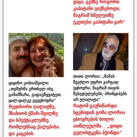
ვიცი, გემზე როგორი
კაპიტანი ვიქნებოდი,
მაგრამ ხმელეთზე
უკეთესი კაპიტანი ვარ“
თათა ლორია: „მამას
შეეძლო უფრო კარგად
ციცინო კობიაშვილი:
ეცხოვრა, მაგრამ თავის
„თემურმა ერთხელ ისე
შეხედულებებს, პრინციპებს
გამამწარა, გადავწყვიტეთ,
არ უღალატა“
ცალ-ცალკე გვეცხოვრა“
რატომ გაუჩინარდა
რეჟისორი ღალატზე,
სცენიდან გოჩა ლორია
მსახიობ ქმარ-შვილზე
ცხოვრების ბოლო
და სპექტაკლებზე,
ათწლეულში _ „დიდი
რომლებსაც ქალებისა
გულისტკენა ჰქონდა“
და კაცების