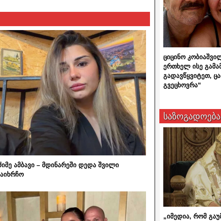
ციცინო კობიაშვი
ერთხელ ისე გამა
გადავწყვიტეთ, ც
გვეცხოვრა“
საზოგადოება
ძიმე ამბავი – მდინარეში დედა შვილი
აიხრჩო
„იმედია, რომ გაუ