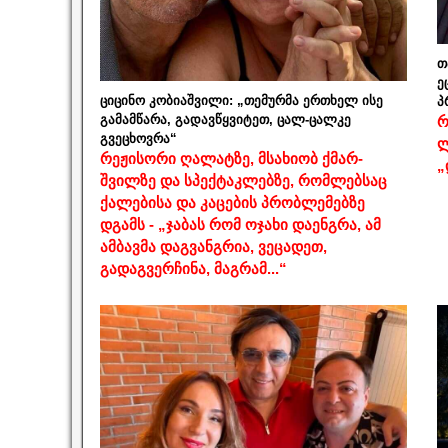
თ
ე
ციცინო კობიაშვილი: „თემურმა ერთხელ ისე
პ
გამამწარა, გადავწყვიტეთ, ცალ-ცალკე
რ
გვეცხოვრა“
ლ
რეჟისორი ღალატზე, მსახიობ ქმარ-
„
შვილზე და სპექტაკლებზე, რომლებსაც
ქალებისა და კაცების პრობლემებზე
დგამს - „ჯაბას რომ ოჯახი დაენგრა, ამ
ამბავმა დაგვანგრია, ვეცადეთ,
გადაგვერჩინა, მაგრამ...“