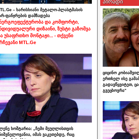
პირადი
TL.Ge – ხარისხიანი მეტალო-პლასტმასის
არ-ფანჯრების დამზადება
ნერგოეფექტურობა და კომფორტი,
ნდივიდუალური დიზაინი, ზუსტი გაზომვა
ა უსაფრთხო მონტაჟი... - თქვენი
რჩევანი MTL.Ge
ციცინო კობიაშვი
ერთხელ ისე გამა
გადავწყვიტეთ, ც
გვეცხოვრა“
ლენე ხოშტარია: „ჩემი მეუღლისთვის
ნიშვნელოვანია, იმას ვაკეთებდე, რაც