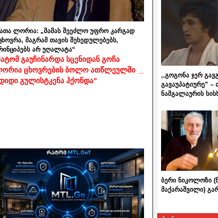
ათა ლორია: „მამას შეეძლო უფრო კარგად
ცხოვრა, მაგრამ თავის შეხედულებებს,
რინციპებს არ უღალატა“
ატომ გაუჩინარდა სცენიდან გოჩა
ორია ცხოვრების ბოლო ათწლეულში _
,,გოგონა ჯერ გავ
დიდი გულისტკენა ჰქონდა“
გავაუპატიურე” – 
ნამგალაურის სის
ბერი ნიკოლოზი (
მაქარაშვილი) გ