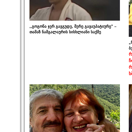
,,გოგონა ჯერ გავგუდე, მერე გავაუპატიურე” –
თამაზ ნამგალაურის სისხლიანი საქმე
„
ბ
რ
ჩ
რ
ხ