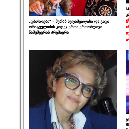
M
კ
ე
„გპირდები“ – მერაბ სეფაშვილისა და გიგი
ი
ორაგველიძის კიდევ ერთი ერთობლივი
ნამუშევრის პრემიერა
დ
ა
ე
მ