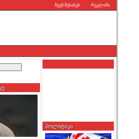
ჩვენ შესახებ
რეკლამა
კე
პოლიტიკა