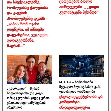
ცხოვრების ბოლო
და სპექტაკლებზე,
ათწლეულში _ „დიდი
რომლებსაც ქალებისა
გულისტკენა ჰქონდა“
და კაცების
პრობლემებზე დგამს -
„ჯაბას რომ ოჯახი
დაენგრა, ამ ამბავმა
დაგვანგრია, ვეცადეთ,
გადაგვერჩინა,
მაგრამ...“
MTL.Ge – ხარისხიანი
მეტალო-პლასტმასის კარ-
„გპირდები“ – მერაბ
ფანჯრების დამზადება
სეფაშვილისა და გიგი
ენერგოეფექტურობა და
ორაგველიძის კიდევ ერთი
კომფორტი,
ერთობლივი ნამუშევრის
ინდივიდუალური
პრემიერა