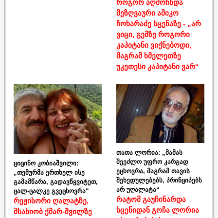
როგორ აღმოჩნდა
მეზღვაური ამიკო
ჩოხარაძე სცენაზე - „არ
ვიცი, გემზე როგორი
კაპიტანი ვიქნებოდი,
მაგრამ ხმელეთზე
უკეთესი კაპიტანი ვარ“
თათა ლორია: „მამას
შეეძლო უფრო კარგად
ციცინო კობიაშვილი:
ეცხოვრა, მაგრამ თავის
„თემურმა ერთხელ ისე
შეხედულებებს, პრინციპებს
გამამწარა, გადავწყვიტეთ,
არ უღალატა“
ცალ-ცალკე გვეცხოვრა“
რატომ გაუჩინარდა
რეჟისორი ღალატზე,
სცენიდან გოჩა ლორია
მსახიობ ქმარ-შვილზე