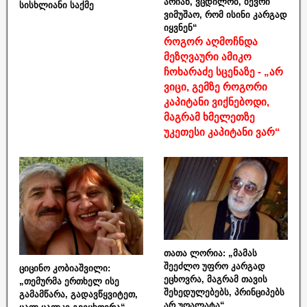
არიან, ვცდილობ, ბევრი
სისხლიანი საქმე
ვიმუშაო, რომ ისინი კარგად
იყვნენ“
როგორ აღმოჩნდა
მეზღვაური ამიკო
ჩოხარაძე სცენაზე - „არ
ვიცი, გემზე როგორი
კაპიტანი ვიქნებოდი,
მაგრამ ხმელეთზე
უკეთესი კაპიტანი ვარ“
თათა ლორია: „მამას
შეეძლო უფრო კარგად
ციცინო კობიაშვილი:
ეცხოვრა, მაგრამ თავის
„თემურმა ერთხელ ისე
შეხედულებებს, პრინციპებს
გამამწარა, გადავწყვიტეთ,
არ უღალატა“