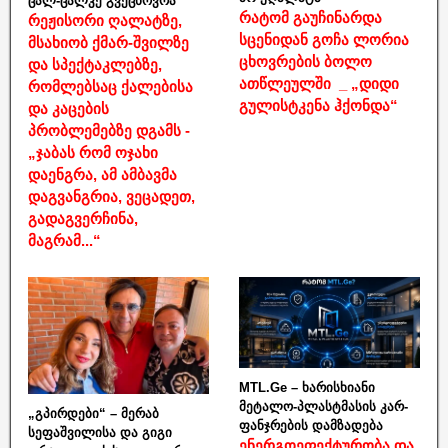
ცალ-ცალკე გვეცხოვრა“
რატომ გაუჩინარდა
რეჟისორი ღალატზე,
სცენიდან გოჩა ლორია
მსახიობ ქმარ-შვილზე
ცხოვრების ბოლო
და სპექტაკლებზე,
ათწლეულში _ „დიდი
რომლებსაც ქალებისა
გულისტკენა ჰქონდა“
და კაცების
პრობლემებზე დგამს -
„ჯაბას რომ ოჯახი
დაენგრა, ამ ამბავმა
დაგვანგრია, ვეცადეთ,
გადაგვერჩინა,
მაგრამ...“
MTL.Ge – ხარისხიანი
მეტალო-პლასტმასის კარ-
„გპირდები“ – მერაბ
ფანჯრების დამზადება
სეფაშვილისა და გიგი
ენერგოეფექტურობა და