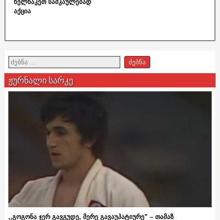
ხელნაკეთ სამკაულებად
აქცია
ჟურნალი სარკე
,,გოგონა ჯერ გავგუდე, მერე გავაუპატიურე” – თამაზ