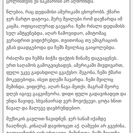
ცოლისთვის ეს საკმარისი არ აღმოჩნდა.
წლებია, რაც დედამისი ამერიკაში ცხოვრობს. ქმარი
ჯერ მარტო დატოვა, მერე შვილები რომ დაუზარდა იმ
კაცმა, ოფიციალურად გაეყარა. ჩემი რძალი დედამისს
სულ ამტყუნებდა, აღარ ჩამოვიდაო, ამიტომაც
ვერაფრით ვიფიქრებდი, თვითონაც თუ ემიგრაციის
გზას დაადგებოდა და ჩემს შვილსაც გაიყოლებდა.
რძალმა და ჩემმა ბიჭმა ფაქტის წინაშე დაგვაყენეს,
ერთ საღამოს გამოგვიცხადეს, ამერიკაში მივდივართ,
ფული უკვე გადახდილი გვაქვსო. მეგონა, ჩემი ქმარი
მოკვდებოდა, ისეთ დღეში ჩავარდა. ჩემი შვილიც
შეშინდა, ვიფიქრე, აღარ წავა-მეთქი, მაგრამ მეორე
დღეს იგივე გაგვიმეორა, დიდი ფული გადავიხადეთ და
უნდა წავიდე, სხვანაირად ვერ მოვიქცევი, ცოტა ხნით
წავალ და მალევე დავბრუნდებიო.
მექსიკის გავლით წავიდნენ. ჯერ სანამ იქამდე
ჩააღწიეს, კინაღამ დავიხოცეთ აქ. ღამეები არ გვეძინა,
ტელევიზორს ვერ ვრთავდი, მეშინოდა, ჩემს შვილზე