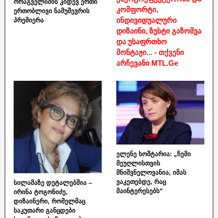
ორაგველიძის კიდევ ერთი
კომფორტი,
ერთობლივი ნამუშევრის
ინდივიდუალური
პრემიერა
დიზაინი, ზუსტი გაზომვა
და უსაფრთხო
მონტაჟი... - თქვენი
არჩევანი MTL.Ge
ელენე ხოშტარია: „ჩემი
მეუღლისთვის
მნიშვნელოვანია, იმას
ვაკეთებდე, რაც
სილამაზე დეტალებშია –
მაინტერესებს“
ირინა ტოგონიძე,
დიზაინერი, რომელმაც
საკუთარი განცდები