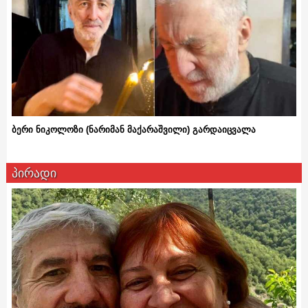
ბერი ნიკოლოზი (ნარიმან მაქარაშვილი) გარდაიცვალა
პირადი