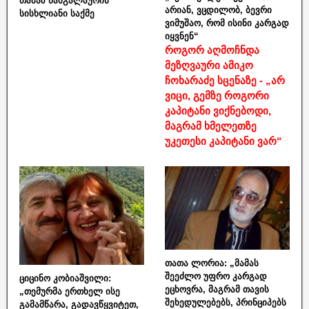
თამაზ ნამგალაურის
არიან, ვცდილობ, ბევრი
სისხლიანი საქმე
ვიმუშაო, რომ ისინი კარგად
იყვნენ“
როგორ აღმოჩნდა
მეზღვაური ამიკო
ჩოხარაძე სცენაზე - „არ
ვიცი, გემზე როგორი
კაპიტანი ვიქნებოდი,
მაგრამ ხმელეთზე
უკეთესი კაპიტანი ვარ“
თათა ლორია: „მამას
შეეძლო უფრო კარგად
ციცინო კობიაშვილი:
ეცხოვრა, მაგრამ თავის
„თემურმა ერთხელ ისე
შეხედულებებს, პრინციპებს
გამამწარა, გადავწყვიტეთ,