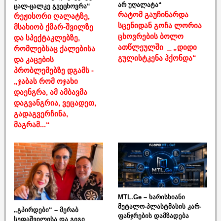
არ უღალატა“
ცალ-ცალკე გვეცხოვრა“
რატომ გაუჩინარდა
რეჟისორი ღალატზე,
სცენიდან გოჩა ლორია
მსახიობ ქმარ-შვილზე
ცხოვრების ბოლო
და სპექტაკლებზე,
ათწლეულში _ „დიდი
რომლებსაც ქალებისა
გულისტკენა ჰქონდა“
და კაცების
პრობლემებზე დგამს -
„ჯაბას რომ ოჯახი
დაენგრა, ამ ამბავმა
დაგვანგრია, ვეცადეთ,
გადაგვერჩინა,
მაგრამ...“
MTL.Ge – ხარისხიანი
მეტალო-პლასტმასის კარ-
„გპირდები“ – მერაბ
ფანჯრების დამზადება
სეფაშვილისა და გიგი