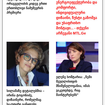
ენერგოეფექტურობა და
ორაგველიძის კიდევ ერთი
კომფორტი,
ერთობლივი ნამუშევრის
ინდივიდუალური
პრემიერა
დიზაინი, ზუსტი გაზომვა
და უსაფრთხო
მონტაჟი... - თქვენი
არჩევანი MTL.Ge
ელენე ხოშტარია: „ჩემი
მეუღლისთვის
მნიშვნელოვანია, იმას
ვაკეთებდე, რაც
სილამაზე დეტალებშია –
მაინტერესებს“
ირინა ტოგონიძე,
დიზაინერი, რომელმაც
საკუთარი განცდები