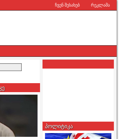
ჩვენ შესახებ
რეკლამა
კე
პოლიტიკა