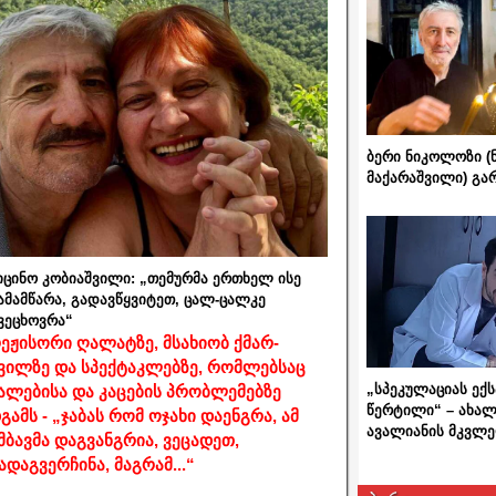
ბერი ნიკოლოზი (
მაქარაშვილი) გ
იცინო კობიაშვილი: „თემურმა ერთხელ ისე
ამამწარა, გადავწყვიტეთ, ცალ-ცალკე
ვეცხოვრა“
ეჟისორი ღალატზე, მსახიობ ქმარ-
ვილზე და სპექტაკლებზე, რომლებსაც
„სპეკულაციას ექ
ალებისა და კაცების პრობლემებზე
წერტილი“ – ახალ
გამს - „ჯაბას რომ ოჯახი დაენგრა, ამ
ავალიანის მკვლე
მბავმა დაგვანგრია, ვეცადეთ,
ადაგვერჩინა, მაგრამ...“