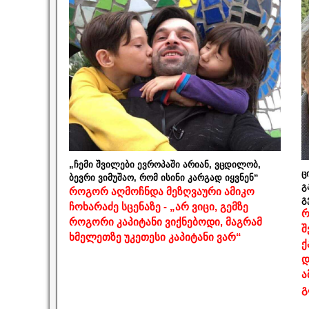
„ჩემი შვილები ევროპაში არიან, ვცდილობ,
ც
ბევრი ვიმუშაო, რომ ისინი კარგად იყვნენ“
გ
როგორ აღმოჩნდა მეზღვაური ამიკო
გ
ჩოხარაძე სცენაზე - „არ ვიცი, გემზე
რ
როგორი კაპიტანი ვიქნებოდი, მაგრამ
შ
ხმელეთზე უკეთესი კაპიტანი ვარ“
ქ
დ
ა
გ