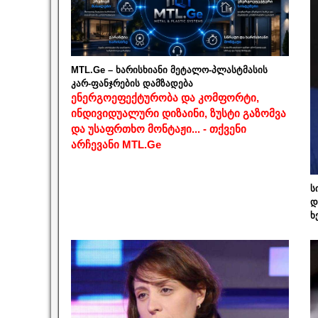
MTL.Ge – ხარისხიანი მეტალო-პლასტმასის
კარ-ფანჯრების დამზადება
ენერგოეფექტურობა და კომფორტი,
ინდივიდუალური დიზაინი, ზუსტი გაზომვა
და უსაფრთხო მონტაჟი... - თქვენი
არჩევანი MTL.Ge
ს
დ
ხ