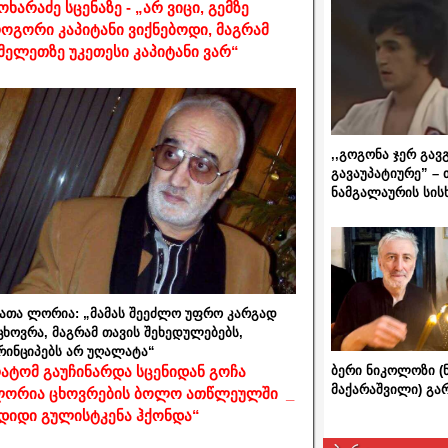
ოხარაძე სცენაზე - „არ ვიცი, გემზე
ოგორი კაპიტანი ვიქნებოდი, მაგრამ
მელეთზე უკეთესი კაპიტანი ვარ“
,,გოგონა ჯერ გავ
გავაუპატიურე” – 
ნამგალაურის სის
ათა ლორია: „მამას შეეძლო უფრო კარგად
ცხოვრა, მაგრამ თავის შეხედულებებს,
რინციპებს არ უღალატა“
ბერი ნიკოლოზი (
ატომ გაუჩინარდა სცენიდან გოჩა
მაქარაშვილი) გ
ორია ცხოვრების ბოლო ათწლეულში _
დიდი გულისტკენა ჰქონდა“