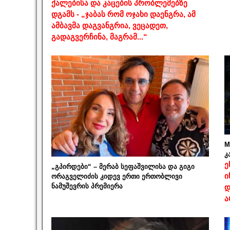
ქალებისა და კაცების პრობლემებზე
დგამს - „ჯაბას რომ ოჯახი დაენგრა, ამ
ამბავმა დაგვანგრია, ვეცადეთ,
გადაგვერჩინა, მაგრამ...“
M
კ
ე
„გპირდები“ – მერაბ სეფაშვილისა და გიგი
ი
ორაგველიძის კიდევ ერთი ერთობლივი
ნამუშევრის პრემიერა
დ
ა