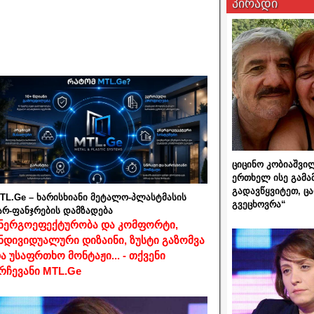
პირადი
ციცინო კობიაშვი
ერთხელ ისე გამა
გადავწყვიტეთ, ც
TL.Ge – ხარისხიანი მეტალო-პლასტმასის
გვეცხოვრა“
არ-ფანჯრების დამზადება
ნერგოეფექტურობა და კომფორტი,
ნდივიდუალური დიზაინი, ზუსტი გაზომვა
ა უსაფრთხო მონტაჟი... - თქვენი
რჩევანი MTL.Ge