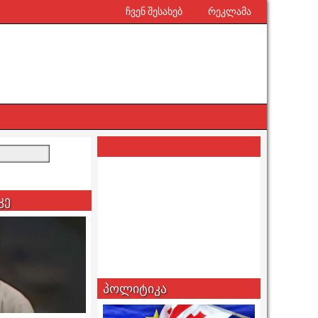
ჩვენ შესახებ
რეკლამა
კე
პოლიტიკა