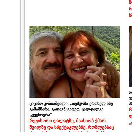
ჩ
რ
ხ
თ
ე
ციცინო კობიაშვილი: „თემურმა ერთხელ ისე
პ
გამამწარა, გადავწყვიტეთ, ცალ-ცალკე
რ
გვეცხოვრა“
ლ
რეჟისორი ღალატზე, მსახიობ ქმარ-
„
შვილზე და სპექტაკლებზე, რომლებსაც