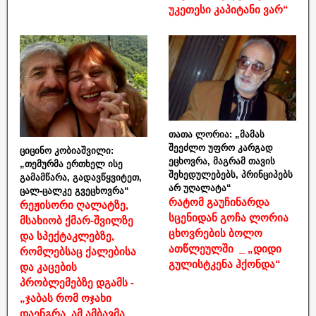
უკეთესი კაპიტანი ვარ“
თათა ლორია: „მამას
შეეძლო უფრო კარგად
ციცინო კობიაშვილი:
ეცხოვრა, მაგრამ თავის
„თემურმა ერთხელ ისე
შეხედულებებს, პრინციპებს
გამამწარა, გადავწყვიტეთ,
არ უღალატა“
ცალ-ცალკე გვეცხოვრა“
რატომ გაუჩინარდა
რეჟისორი ღალატზე,
სცენიდან გოჩა ლორია
მსახიობ ქმარ-შვილზე
ცხოვრების ბოლო
და სპექტაკლებზე,
ათწლეულში _ „დიდი
რომლებსაც ქალებისა
გულისტკენა ჰქონდა“
და კაცების
პრობლემებზე დგამს -
„ჯაბას რომ ოჯახი
დაენგრა, ამ ამბავმა