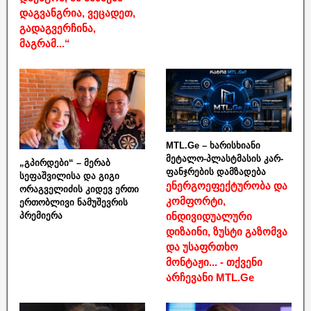
დაგვანგრია, ვეცადეთ,
გადაგვერჩინა,
მაგრამ...“
MTL.Ge – ხარისხიანი
მეტალო-პლასტმასის კარ-
„გპირდები“ – მერაბ
ფანჯრების დამზადება
სეფაშვილისა და გიგი
ენერგოეფექტურობა და
ორაგველიძის კიდევ ერთი
კომფორტი,
ერთობლივი ნამუშევრის
ინდივიდუალური
პრემიერა
დიზაინი, ზუსტი გაზომვა
და უსაფრთხო
მონტაჟი... - თქვენი
არჩევანი MTL.Ge