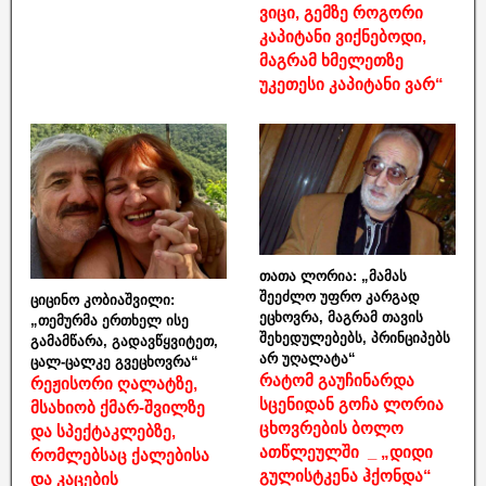
ვიცი, გემზე როგორი
კაპიტანი ვიქნებოდი,
მაგრამ ხმელეთზე
უკეთესი კაპიტანი ვარ“
თათა ლორია: „მამას
შეეძლო უფრო კარგად
ციცინო კობიაშვილი:
ეცხოვრა, მაგრამ თავის
„თემურმა ერთხელ ისე
შეხედულებებს, პრინციპებს
გამამწარა, გადავწყვიტეთ,
არ უღალატა“
ცალ-ცალკე გვეცხოვრა“
რატომ გაუჩინარდა
რეჟისორი ღალატზე,
სცენიდან გოჩა ლორია
მსახიობ ქმარ-შვილზე
ცხოვრების ბოლო
და სპექტაკლებზე,
ათწლეულში _ „დიდი
რომლებსაც ქალებისა
გულისტკენა ჰქონდა“
და კაცების