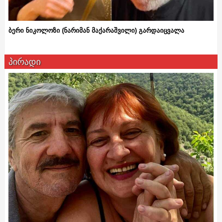
ბერი ნიკოლოზი (ნარიმან მაქარაშვილი) გარდაიცვალა
პირადი