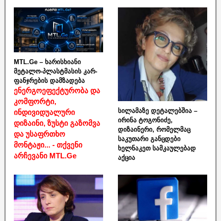
MTL.Ge – ხარისხიანი
მეტალო-პლასტმასის კარ-
ფანჯრების დამზადება
ენერგოეფექტურობა და
კომფორტი,
სილამაზე დეტალებშია –
ინდივიდუალური
ირინა ტოგონიძე,
დიზაინი, ზუსტი გაზომვა
დიზაინერი, რომელმაც
და უსაფრთხო
საკუთარი განცდები
მონტაჟი... - თქვენი
ხელნაკეთ სამკაულებად
არჩევანი MTL.Ge
აქცია