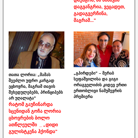
დაგვანგრია, ვეცადეთ,
გადაგვერჩინა,
მაგრამ...“
„გპირდები“ – მერაბ
თათა ლორია: „მამას
სეფაშვილისა და გიგი
შეეძლო უფრო კარგად
ორაგველიძის კიდევ ერთი
ეცხოვრა, მაგრამ თავის
ერთობლივი ნამუშევრის
შეხედულებებს, პრინციპებს
პრემიერა
არ უღალატა“
რატომ გაუჩინარდა
სცენიდან გოჩა ლორია
ცხოვრების ბოლო
ათწლეულში _ „დიდი
გულისტკენა ჰქონდა“