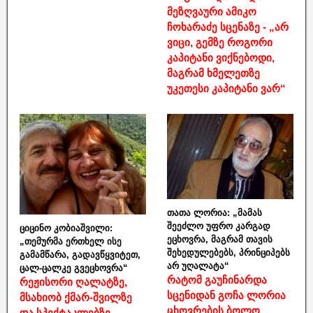
მეზღვაური ამიკო
ჩოხარაძე სცენაზე - „არ
ვიცი, გემზე როგორი
კაპიტანი ვიქნებოდი,
მაგრამ ხმელეთზე
უკეთესი კაპიტანი ვარ“
თათა ლორია: „მამას
შეეძლო უფრო კარგად
ციცინო კობიაშვილი:
ეცხოვრა, მაგრამ თავის
„თემურმა ერთხელ ისე
შეხედულებებს, პრინციპებს
გამამწარა, გადავწყვიტეთ,
არ უღალატა“
ცალ-ცალკე გვეცხოვრა“
რატომ გაუჩინარდა
რეჟისორი ღალატზე,
სცენიდან გოჩა ლორია
მსახიობ ქმარ-შვილზე
ცხოვრების ბოლო
და სპექტაკლებზე,