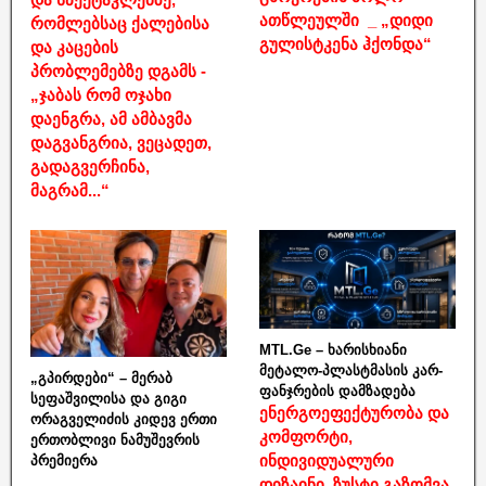
ათწლეულში _ „დიდი
რომლებსაც ქალებისა
გულისტკენა ჰქონდა“
და კაცების
პრობლემებზე დგამს -
„ჯაბას რომ ოჯახი
დაენგრა, ამ ამბავმა
დაგვანგრია, ვეცადეთ,
გადაგვერჩინა,
მაგრამ...“
MTL.Ge – ხარისხიანი
მეტალო-პლასტმასის კარ-
„გპირდები“ – მერაბ
ფანჯრების დამზადება
სეფაშვილისა და გიგი
ენერგოეფექტურობა და
ორაგველიძის კიდევ ერთი
კომფორტი,
ერთობლივი ნამუშევრის
ინდივიდუალური
პრემიერა
დიზაინი, ზუსტი გაზომვა