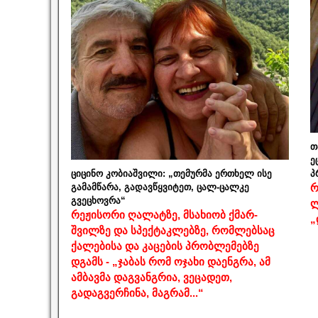
თ
ე
ციცინო კობიაშვილი: „თემურმა ერთხელ ისე
პ
გამამწარა, გადავწყვიტეთ, ცალ-ცალკე
რ
გვეცხოვრა“
ლ
რეჟისორი ღალატზე, მსახიობ ქმარ-
„
შვილზე და სპექტაკლებზე, რომლებსაც
ქალებისა და კაცების პრობლემებზე
დგამს - „ჯაბას რომ ოჯახი დაენგრა, ამ
ამბავმა დაგვანგრია, ვეცადეთ,
გადაგვერჩინა, მაგრამ...“