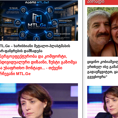
პირადი
TL.Ge – ხარისხიანი მეტალო-პლასტმასის
არ-ფანჯრების დამზადება
ნერგოეფექტურობა და კომფორტი,
ციცინო კობიაშვი
ნდივიდუალური დიზაინი, ზუსტი გაზომვა
ერთხელ ისე გამა
ა უსაფრთხო მონტაჟი... - თქვენი
გადავწყვიტეთ, ც
რჩევანი MTL.Ge
გვეცხოვრა“