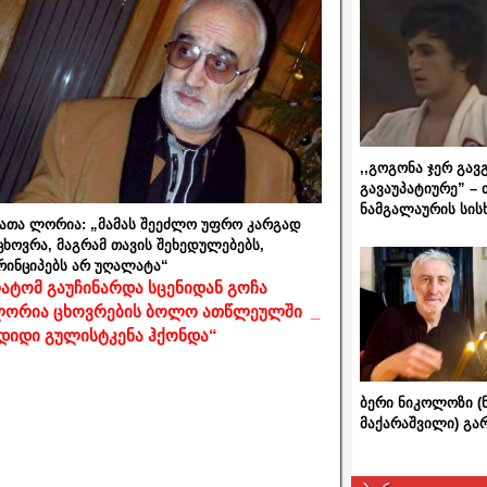
,,გოგონა ჯერ გავ
გავაუპატიურე” – 
ნამგალაურის სის
ათა ლორია: „მამას შეეძლო უფრო კარგად
ცხოვრა, მაგრამ თავის შეხედულებებს,
რინციპებს არ უღალატა“
ატომ გაუჩინარდა სცენიდან გოჩა
ორია ცხოვრების ბოლო ათწლეულში _
დიდი გულისტკენა ჰქონდა“
ბერი ნიკოლოზი (
მაქარაშვილი) გ