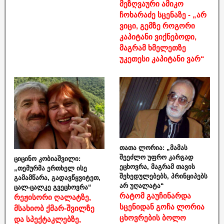
მეზღვაური ამიკო
ჩოხარაძე სცენაზე - „არ
ვიცი, გემზე როგორი
კაპიტანი ვიქნებოდი,
მაგრამ ხმელეთზე
უკეთესი კაპიტანი ვარ“
თათა ლორია: „მამას
შეეძლო უფრო კარგად
ციცინო კობიაშვილი:
ეცხოვრა, მაგრამ თავის
„თემურმა ერთხელ ისე
შეხედულებებს, პრინციპებს
გამამწარა, გადავწყვიტეთ,
არ უღალატა“
ცალ-ცალკე გვეცხოვრა“
რატომ გაუჩინარდა
რეჟისორი ღალატზე,
სცენიდან გოჩა ლორია
მსახიობ ქმარ-შვილზე
ცხოვრების ბოლო
და სპექტაკლებზე,