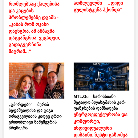
ათწლეულში _ „დიდი
რომლებსაც ქალებისა
გულისტკენა ჰქონდა“
და კაცების
პრობლემებზე დგამს -
„ჯაბას რომ ოჯახი
დაენგრა, ამ ამბავმა
დაგვანგრია, ვეცადეთ,
გადაგვერჩინა,
მაგრამ...“
MTL.Ge – ხარისხიანი
მეტალო-პლასტმასის კარ-
„გპირდები“ – მერაბ
ფანჯრების დამზადება
სეფაშვილისა და გიგი
ენერგოეფექტურობა და
ორაგველიძის კიდევ ერთი
კომფორტი,
ერთობლივი ნამუშევრის
ინდივიდუალური
პრემიერა
დიზაინი, ზუსტი გაზომვა