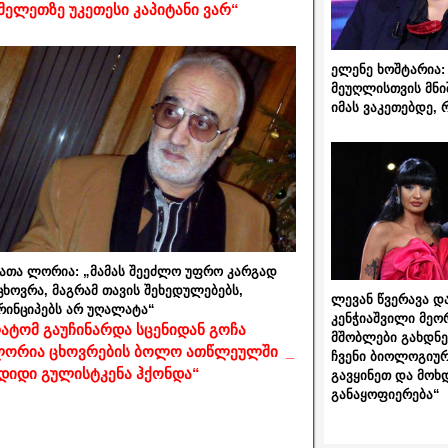
მელეთზე უკეთესი კაპიტანი ვარ“
ელენე ხოშტარია: 
მეუღლისთვის მნი
იმას ვაკეთებდე, 
ათა ლორია: „მამას შეეძლო უფრო კარგად
ცხოვრა, მაგრამ თავის შეხედულებებს,
ლევან წვერავა და
რინციპებს არ უღალატა“
კენჭიაშვილი მეო
ატომ გაუჩინარდა სცენიდან გოჩა
მშობლები გახდნენ
ორია ცხოვრების ბოლო ათწლეულში _
ჩვენი ბიოლოგიურ
დიდი გულისტკენა ჰქონდა“
გავყინეთ და მოხ
განაყოფიერება“