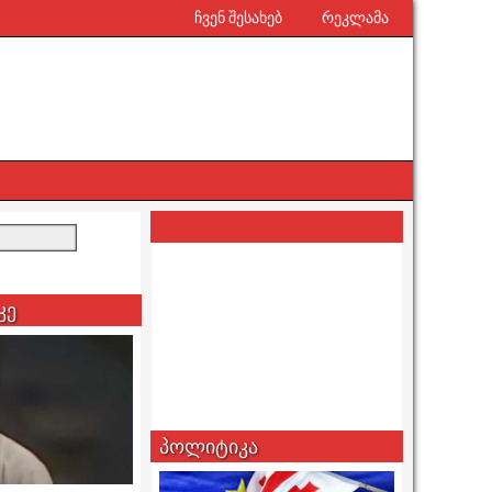
ჩვენ შესახებ
რეკლამა
კე
პოლიტიკა