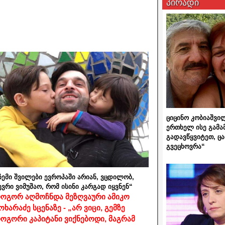
პირადი
ციცინო კობიაშვი
ერთხელ ისე გამა
გადავწყვიტეთ, ც
გვეცხოვრა“
ჩემი შვილები ევროპაში არიან, ვცდილობ,
ევრი ვიმუშაო, რომ ისინი კარგად იყვნენ“
ოგორ აღმოჩნდა მეზღვაური ამიკო
ოხარაძე სცენაზე - „არ ვიცი, გემზე
ოგორი კაპიტანი ვიქნებოდი, მაგრამ