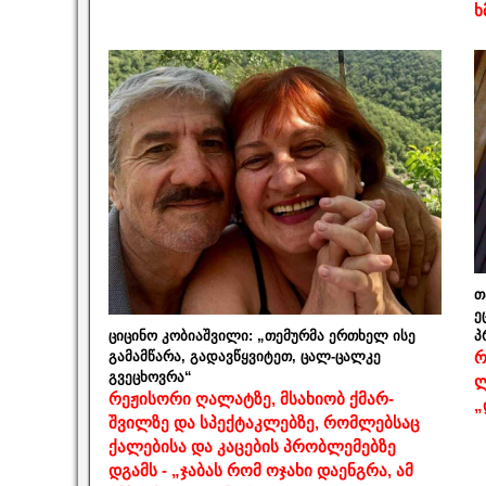
ხ
თ
ე
ციცინო კობიაშვილი: „თემურმა ერთხელ ისე
პ
გამამწარა, გადავწყვიტეთ, ცალ-ცალკე
რ
გვეცხოვრა“
ლ
რეჟისორი ღალატზე, მსახიობ ქმარ-
„
შვილზე და სპექტაკლებზე, რომლებსაც
ქალებისა და კაცების პრობლემებზე
დგამს - „ჯაბას რომ ოჯახი დაენგრა, ამ