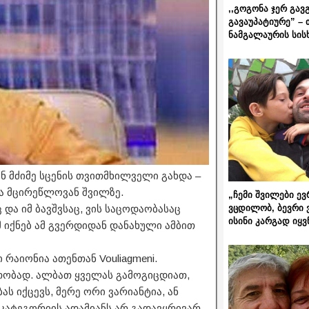
,,გოგონა ჯერ გავ
გავაუპატიურე” – 
ნამგალაურის სის
ნ მძიმე სცენის თვითმხილველი გახდა –
 მცირეწლოვან შვილზე.
„ჩემი შვილები ევ
ვცდილობ, ბევრი 
ც და იმ ბავშვსაც, ვის საცოდაობასაც
ისინი კარგად იყვ
მ იქნებ ამ გვერდიდან დანახული ამბით
რაიონია ათენთან Vouliagmeni.
რთობად. ალბათ ყველას გამოგიცდიათ,
ს იქცევს, მერე ორი ვარიანტია, ან
ა კატეგორიის ადამიანს არ გადავყრივარ