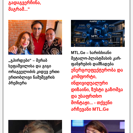
გადაგვერჩინა,
მაგრამ...“
MTL.Ge – ხარისხიანი
მეტალო-პლასტმასის კარ-
„გპირდები“ – მერაბ
ფანჯრების დამზადება
სეფაშვილისა და გიგი
ენერგოეფექტურობა და
ორაგველიძის კიდევ ერთი
კომფორტი,
ერთობლივი ნამუშევრის
ინდივიდუალური
პრემიერა
დიზაინი, ზუსტი გაზომვა
და უსაფრთხო
მონტაჟი... - თქვენი
არჩევანი MTL.Ge