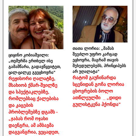
თათა ლორია: „მამას
შეეძლო უფრო კარგად
ციცინო კობიაშვილი:
ეცხოვრა, მაგრამ თავის
„თემურმა ერთხელ ისე
შეხედულებებს, პრინციპებს
გამამწარა, გადავწყვიტეთ,
არ უღალატა“
ცალ-ცალკე გვეცხოვრა“
რატომ გაუჩინარდა
რეჟისორი ღალატზე,
სცენიდან გოჩა ლორია
მსახიობ ქმარ-შვილზე
ცხოვრების ბოლო
და სპექტაკლებზე,
ათწლეულში _ „დიდი
რომლებსაც ქალებისა
გულისტკენა ჰქონდა“
და კაცების
პრობლემებზე დგამს -
„ჯაბას რომ ოჯახი
დაენგრა, ამ ამბავმა
დაგვანგრია, ვეცადეთ,