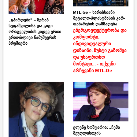
MTL.Ge – ხარისხიანი
მეტალო-პლასტმასის კარ-
„გპირდები“ – მერაბ
ფანჯრების დამზადება
სეფაშვილისა და გიგი
ენერგოეფექტურობა და
ორაგველიძის კიდევ ერთი
კომფორტი,
ერთობლივი ნამუშევრის
ინდივიდუალური
პრემიერა
დიზაინი, ზუსტი გაზომვა
და უსაფრთხო
მონტაჟი... - თქვენი
არჩევანი MTL.Ge
ელენე ხოშტარია: „ჩემი
მეუღლისთვის