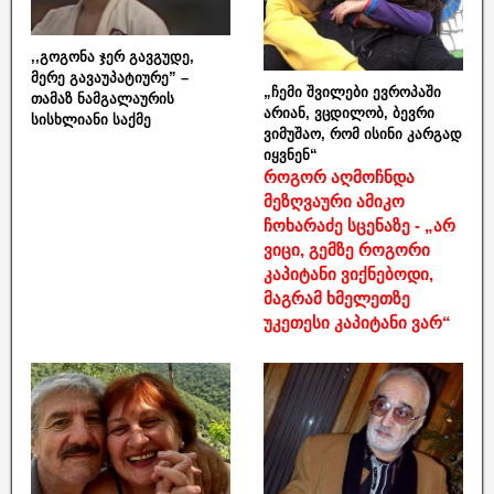
,,გოგონა ჯერ გავგუდე,
მერე გავაუპატიურე” –
„ჩემი შვილები ევროპაში
თამაზ ნამგალაურის
არიან, ვცდილობ, ბევრი
სისხლიანი საქმე
ვიმუშაო, რომ ისინი კარგად
იყვნენ“
როგორ აღმოჩნდა
მეზღვაური ამიკო
ჩოხარაძე სცენაზე - „არ
ვიცი, გემზე როგორი
კაპიტანი ვიქნებოდი,
მაგრამ ხმელეთზე
უკეთესი კაპიტანი ვარ“