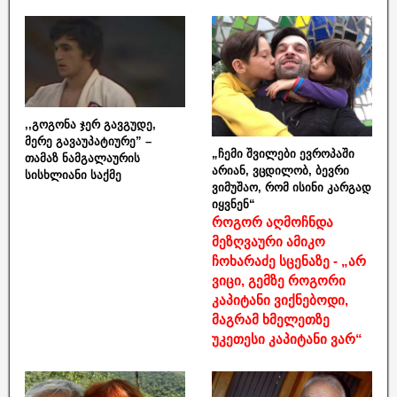
,,გოგონა ჯერ გავგუდე,
მერე გავაუპატიურე” –
„ჩემი შვილები ევროპაში
თამაზ ნამგალაურის
არიან, ვცდილობ, ბევრი
სისხლიანი საქმე
ვიმუშაო, რომ ისინი კარგად
იყვნენ“
როგორ აღმოჩნდა
მეზღვაური ამიკო
ჩოხარაძე სცენაზე - „არ
ვიცი, გემზე როგორი
კაპიტანი ვიქნებოდი,
მაგრამ ხმელეთზე
უკეთესი კაპიტანი ვარ“