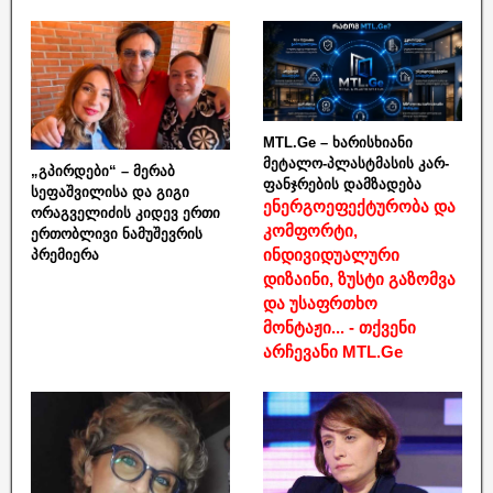
MTL.Ge – ხარისხიანი
მეტალო-პლასტმასის კარ-
„გპირდები“ – მერაბ
ფანჯრების დამზადება
სეფაშვილისა და გიგი
ენერგოეფექტურობა და
ორაგველიძის კიდევ ერთი
კომფორტი,
ერთობლივი ნამუშევრის
ინდივიდუალური
პრემიერა
დიზაინი, ზუსტი გაზომვა
და უსაფრთხო
მონტაჟი... - თქვენი
არჩევანი MTL.Ge