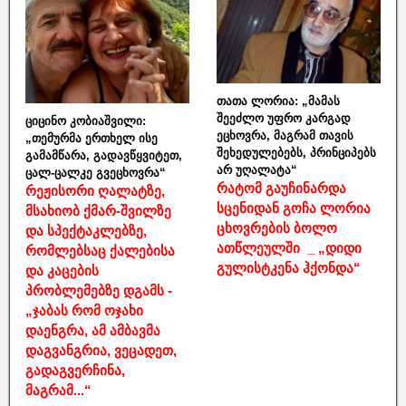
თათა ლორია: „მამას
შეეძლო უფრო კარგად
ციცინო კობიაშვილი:
ეცხოვრა, მაგრამ თავის
„თემურმა ერთხელ ისე
შეხედულებებს, პრინციპებს
გამამწარა, გადავწყვიტეთ,
არ უღალატა“
ცალ-ცალკე გვეცხოვრა“
რატომ გაუჩინარდა
რეჟისორი ღალატზე,
სცენიდან გოჩა ლორია
მსახიობ ქმარ-შვილზე
ცხოვრების ბოლო
და სპექტაკლებზე,
ათწლეულში _ „დიდი
რომლებსაც ქალებისა
გულისტკენა ჰქონდა“
და კაცების
პრობლემებზე დგამს -
„ჯაბას რომ ოჯახი
დაენგრა, ამ ამბავმა
დაგვანგრია, ვეცადეთ,
გადაგვერჩინა,
მაგრამ...“